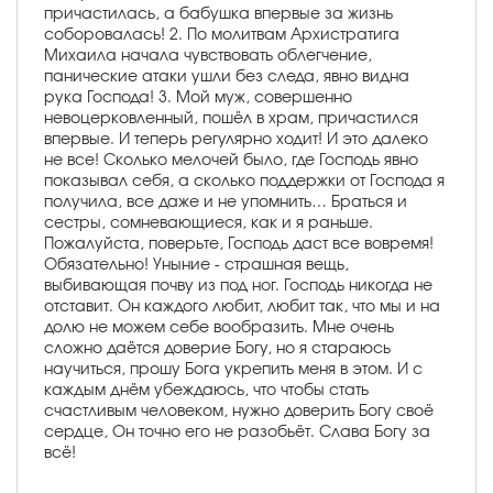
причастилась, а бабушка впервые за жизнь
соборовалась! 2. По молитвам Архистратига
Михаила начала чувствовать облегчение,
панические атаки ушли без следа, явно видна
рука Господа! 3. Мой муж, совершенно
невоцерковленный, пошёл в храм, причастился
впервые. И теперь регулярно ходит! И это далеко
не все! Сколько мелочей было, где Господь явно
показывал себя, а сколько поддержки от Господа я
получила, все даже и не упомнить… Браться и
сестры, сомневающиеся, как и я раньше.
Пожалуйста, поверьте, Господь даст все вовремя!
Обязательно! Уныние - страшная вещь,
выбивающая почву из под ног. Господь никогда не
отставит. Он каждого любит, любит так, что мы и на
долю не можем себе вообразить. Мне очень
сложно даётся доверие Богу, но я стараюсь
научиться, прошу Бога укрепить меня в этом. И с
каждым днём убеждаюсь, что чтобы стать
счастливым человеком, нужно доверить Богу своё
сердце, Он точно его не разобьёт. Слава Богу за
всё!