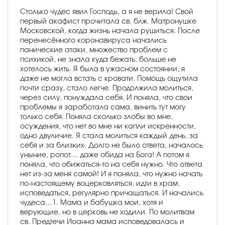
Столько чудес явил Господь, а я не верила! Свой
первый акафист прочитала св. блж. Матронушке
Московской, когда жизнь начала рушиться. После
перенесённого коронавируса начались
панические атаки, множество проблем с
психикой, не знала куда бежать, больше не
хотелось жить. Я была в ужасном состоянии, я
даже не могла встать с кровати. Помощь ощутила
почти сразу, стало легче. Продолжила молиться,
через силу, понуждала себя. И поняла, что свои
проблемы я заработала сама, винить тут могу
только себя. Поняла сколько злобы во мне,
осуждения, что нет во мне ни капли искренности,
одно двуличие. Я стала молиться каждый день, за
себя и за близких. Долго не было ответа, началось
уныние, ропот… даже обида на Бога! А потом я
поняла, что обижаться-то на себя нужно. Что ответа
нет из-за меня самой! И я поняла, что нужно начать
по-настоящему воцерковляться, идти в храм,
исповедаться, регулярно причащаться. И начались
чудеса…1. Мама и бабушка мои, хотя и
верующие, но в церковь не ходили. По молитвам
св. Предтечи Иоанна мама исповедовалась и