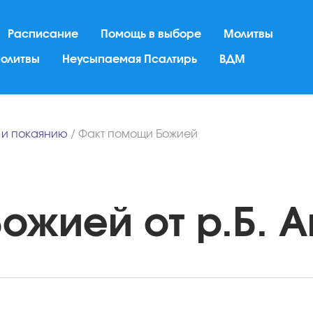
Расписание
Помощь в выборе
Молитвы
молитвы
Неусыпаемая Псалтирь
ВДМ
 и покаянию
/
Факт помощи Божией
жией от р.Б. А