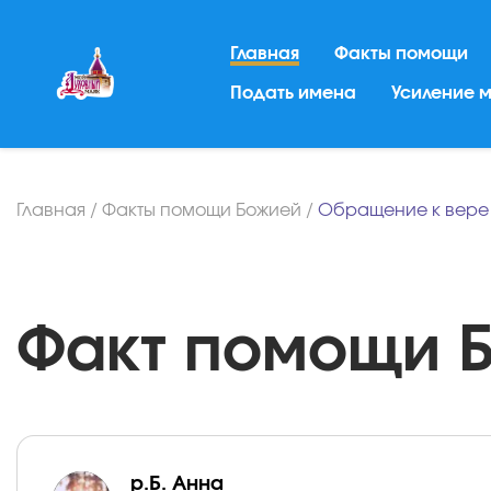
Главная
Факты помощи
Подать имена
Усиление 
Главная
/
Факты помощи Божией
/
Обращение к вере
Факт помощи Бо
р.Б. Анна