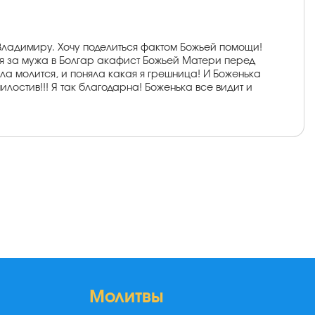
 Владимиру. Хочу поделиться фактом Божьей помощи!
я за мужа в Болгар акафист Божьей Матери перед
ла молится, и поняла какая я грешница! И Боженька
илостив!!! Я так благодарна! Боженька все видит и
Молитвы