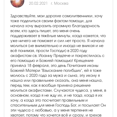
20.02.2021
г. Москва
Здравствуйте, мои дорогие сомолитвенники, хочу
тоже поделиться своим фактом помощи, для
начала хочу выразить огромную благодарность
всем, кто здесь пишет, это меня очень
поддерживает в тяжёлые минуты, когда кажется, что
уже ничего не поможет и сил нет просто. Я начала
молиться (не внимательно и иногда не вникая и не
всё понимая, прости Господи) в 2020 году
акафистом св. Иоанну Предтече и покрестилась с
его помощью и Божией помощью! Крещение
приняла 18 февраля, это день Почитания иконы
Божией Матери "Взыскание погибших", ей я тоже
молюсь с 2020 года за мужа и сына, эту икону я
нашла или правильнее сказать, она меня нашла,
перед тем, как я вообще приняла решение
молиться акафистами. Случаются чудеса, у меня, в
основном, когда я не жду их, и не тогда, когда я их
хочу, а когда это посчитает правильным и
спасительным для меня Господь Бог, и посылает Он
эти чудеса с любовью, а у меня терпения не
хватает, потому что хочется всё и сразу, и грехов