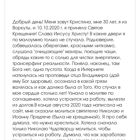
Добрый день! Меня зовут Кристина, мне 30 лет, я из
Воркуты, и 10.10.2020 г. я приняла Святое
Крещение! Слава Иисусу Христу! В какие двери я
по малоумию только не стучала. Родноверие,
(обвешалась оберегами, красными нитками),
слушала "очищающие" мантры, поющие чаши,
обряды какие-то с солью для чистки энергетики,
трансерфинг реальности. Поняла, наконец, там
Бога нет, одна пустота. Когда в Интернете
наткнулась на проповеди отца Владимира (дай
ему Бог здоровья), осознала в какой грязи
валялась и как далека была от Того, Кто стучал в
мое сердце столько лет! Узнала о молитве по
соглашению, хотела устроится на работу, вылезти
из долгов.В конце августа 2020 года написала на
сайт, мне сказали молиться святителю Николаю и
Иоанну Предтече (была не крещенной). Я про себя
думала, что нужно креститься. Хотела сначала
только Николаю Чудотворцу молиться, чтобы
устроиться на работу. Думала, что как заработаю