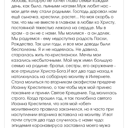
любовь, которую не топчет глава семьи каждый
день, как было, пьяными ногами.Муж любит нас -
мои дети ему стали родными. Господь даровал нам
ещё сыночка, крестили, растет... Но моя скорбь о
том, что мы не вместе в главном: в любви ко Христу,
постоянной тяжестью лежала на сердце. Мы в
храм - а он не с нами. Мы молимся - а он далек.
Мы радуемся - ему недоступна радость Пасхи,
Рождества. Так шли годы, и все мои доводы были
бесполезны. Я и не надеялась. Не давила,
старалась жить по-христиански. Мечты мои
казались несбыточными. Мой муж имел большую
семью на родине: братья, сестры, его окружение -
все отрицали Христа-Бога.И вот два года назад я
натолкнулась на соборную молитву в Интернете.
Стала молиться по вторникам акафистом предтече
Иоанну Крестителю, о том чтобы муж мой принес
покаяние и принял Святое Крещение. Год молилась
строго. Когда прошел год, я так полюбила святого
Иоанна Крестителя, что хотя мой «обет»
молитвенного правила закончился, но я часто при
наступлении вторника вставала на молитву. И вот
почти спустя два года случилось с нами чудо:
эпидемия коронавируса заставила моего мужа