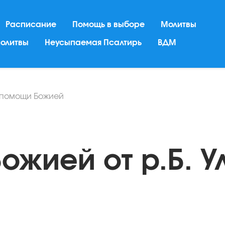
Расписание
Помощь в выборе
Молитвы
молитвы
Неусыпаемая Псалтирь
ВДМ
 помощи Божией
ожией от р.Б. У