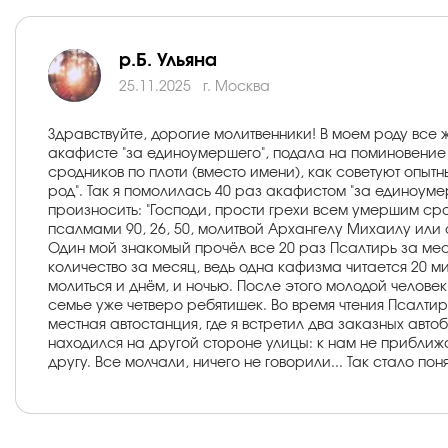
р.Б. Ульяна
25.11.2025
г. Москва
Здравствуйте, дорогие молитвенники! В моем роду все
акафисте "за единоумершего", подала на поминовение
сродников по плоти (вместо имени), как советуют опытн
род". Так я помолилась 40 раз акафистом "за единоум
произносить: "Господи, прости грехи всем умершим ср
псалмами 90, 26, 50, молитвой Архангелу Михаилу или
Один мой знакомый прочёл все 20 раз Псалтирь за меся
количество за месяц, ведь одна кафизма читается 20 ми
молиться и днём, и ночью. После этого молодой человек
семье уже четверо ребятишек. Во время чтения Псалти
местная автостанция, где я встретил два заказных авт
находился на другой стороне улицы: к нам не приближал
другу. Все молчали, ничего не говорили... Так стало по