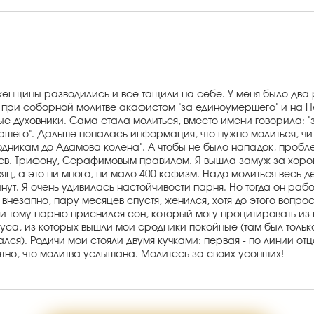
 женщины разводились и все тащили на себе. У меня было два
 при соборной молитве акафистом "за единоумершего" и на 
ые духовники. Сама стала молиться, вместо имени говорила: "з
ершего". Дальше попалась информация, что нужно молиться, ч
одникам до Адамова колена". А чтобы не было нападок, проб
 св. Трифону, Серафимовым правилом. Я вышла замуж за хоро
ц, а это ни много, ни мало 400 кафизм. Надо молиться весь д
нут. Я очень удивилась настойчивости парня. Но тогда он рабо
 внезапно, пару месяцев спустя, женился, хотя до этого вопро
ри тому парню приснился сон, который могу процитировать и
обуса, из которых вышли мои сродники покойные (там был тольк
ся). Родичи мои стояли двумя кучками: первая - по линии отца
нятно, что молитва услышана. Молитесь за своих усопших!