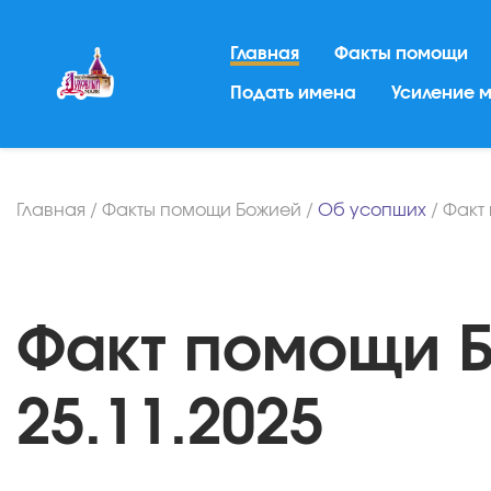
Главная
Факты помощи
Подать имена
Усиление 
Главная
/
Факты помощи Божией
/
Об усопших
/
Факт
Факт помощи Б
25.11.2025