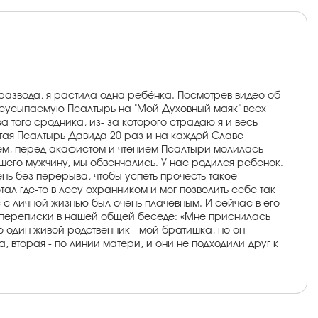
 развода, я растила одна ребёнка. Посмотрев видео об
Неусыпаемую Псалтырь на "Мой Духовный маяк" всех
а того сродника, из- за которого страдаю я и весь
итая Псалтырь Давида 20 раз и на каждой Славе
лем, перед акафистом и чтением Псалтыри молилась
шего мужчину, мы обвенчались. У нас родился ребенок.
ень без перерыва, чтобы успеть прочесть такое
тал где-то в лесу охранником и мог позволить себе так
с с личной жизнью был очень плачевным. И сейчас в его
з переписки в нашей общей беседе: «Мне приснилась
о один живой родственник - мой братишка, но он
, вторая - по линии матери, и они не подходили друг к