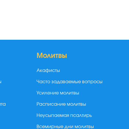
Молитвы
Акафисты
ы
Часто задаваемые вопросы
Усиление молитвы
йта
Расписание молитвы
Неусыпаемая псалтирь
Всемирные дни молитвы