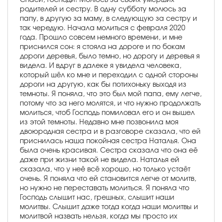
родителей и сестру. В одну субботу молюсь за
папу, в другую за маму, в следующую за сестру и
так чередую. Начала молиться с февраля 2020
года. Прошло совсем немного времени, и мне
приснился сон: я стояла на дороге и по бокам
дороги деревья, было темно, но дорогу и деревья я
видела. И вдруг в далеке я увидела человека,
который шёл ко мне и переходил с одной стороны
дороги на другую, как бы потихоньку выходя из
темноты. Я поняла, что это был мой папа, ему легче,
потому что за него молятся, и что нужно продолжать
молиться, чтоб Господь помиловал его и он вышел
из этой темноты. Недавно мне позвонила моя
двоюродная сестра и в разговоре сказала, что ей
приснилась наша покойная сестра Наталья. Она
была очень красивая. Сестра сказала что она её
даже при жизни такой не видела. Наталья ей
сказала, что у неё всё хорошо, но только устаёт
очень. Я поняла что ей становится легче от молитв,
но нужно не переставать молиться. Я поняла что
Господь слышит нас, грешных, слышит наши
молитвы. Слышит даже тогда когда наши молитвы и
молитвой назвать нельзя, когда мы просто их