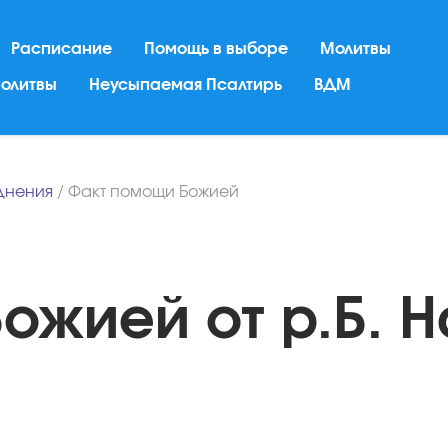
Расписание
Помощь в выборе
Молитвы
молитвы
Неусыпаемая Псалтирь
ВДМ
днения
/
Факт помощи Божией
ожией от р.Б. Н