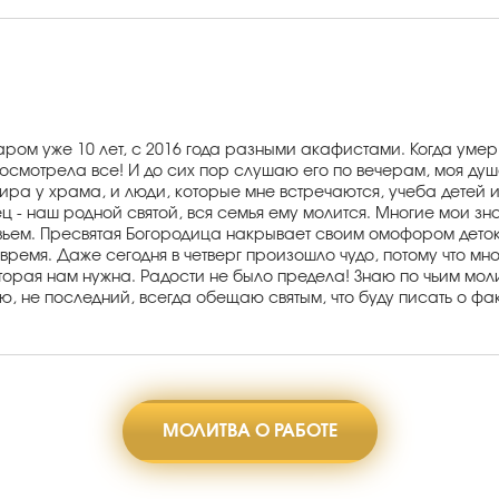
ром уже 10 лет, с 2016 года разными акафистами. Когда умер
осмотрела все! И до сих пор слушаю его по вечерам, моя душ
тира у храма, и люди, которые мне встречаются, учеба детей и
ец - наш родной святой, вся семья ему молится. Многие мои з
вьем. Пресвятая Богородица накрывает своим омофором деток.
ремя. Даже сегодня в четверг произошло чудо, потому что мног
оторая нам нужна. Радости не было предела! Знаю по чьим моли
аю, не последний, всегда обещаю святым, что буду писать о ф
МОЛИТВА О РАБОТЕ