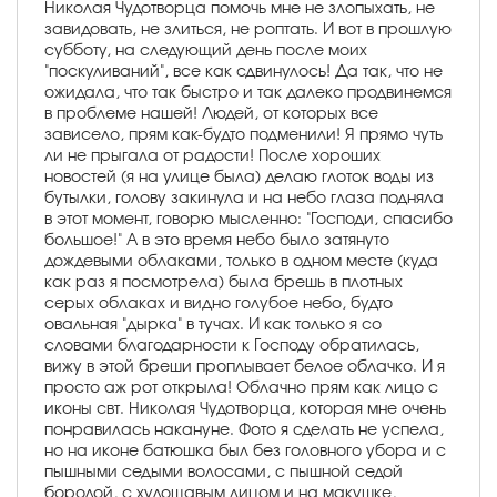
Николая Чудотворца помочь мне не злопыхать, не
завидовать, не злиться, не роптать. И вот в прошлую
субботу, на следующий день после моих
"поскуливаний", все как сдвинулось! Да так, что не
ожидала, что так быстро и так далеко продвинемся
в проблеме нашей! Людей, от которых все
зависело, прям как-будто подменили! Я прямо чуть
ли не прыгала от радости! После хороших
новостей (я на улице была) делаю глоток воды из
бутылки, голову закинула и на небо глаза подняла
в этот момент, говорю мысленно: "Господи, спасибо
большое!" А в это время небо было затянуто
дождевыми облаками, только в одном месте (куда
как раз я посмотрела) была брешь в плотных
серых облаках и видно голубое небо, будто
овальная "дырка" в тучах. И как только я со
словами благодарности к Господу обратилась,
вижу в этой бреши проплывает белое облачко. И я
просто аж рот открыла! Облачно прям как лицо с
иконы свт. Николая Чудотворца, которая мне очень
понравилась накануне. Фото я сделать не успела,
но на иконе батюшка был без головного убора и с
пышными седыми волосами, с пышной седой
бородой, с худощавым лицом и на макушке,