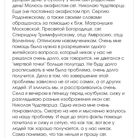
день! Молюсь акафистом свт. Николаю Чудотворцу.
Еще (не постоянно) акафистом прп. Сергию
Радонежскому, а также своими словами
обращалась за помощью к блж. Матронушке
Московской, Пресвятой Богородице, свт.
Спиридону Тримифунтскому, отцу Амвросию, отцу
Валентину, Оптинским новомученикам. Очень мне
помощь была нужна в разрешении одного
житейского вопроса, который никак у нас не
решался очень долго, как говорится, не двигался с
"мертвой точки" больше полугода. Не буду долго
расписывать в чем была проблема, очень долго
получится. Дело в том, что завершение этой
проблемы зависело не от нас самих, а от других
людей. И злились мы, и расстраивались очень.
Села я вечером в пятницу перед ноутбуком, сижу и
разглядываю разные изображения икон свт.
Николая Чудотворца. Одна икона мне очень
понравилась. Смотрю на нее и мысленно жалуюсь
на нашу проблему. И еще до этого факты помощи
почитала и сижу и сетую, что как так, вот все у
людей так хорошо получается, а у нас никак.
Сама понимаю, что так нельзя и прошу свт.