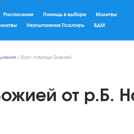
Расписание
Помощь в выборе
Молитвы
молитвы
Неусыпаемая Псалтирь
ВДМ
днения
/
Факт помощи Божией
ожией от р.Б. Н