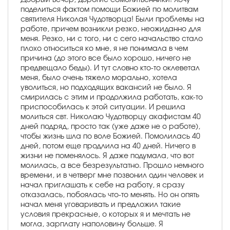
поделиться фактом помощи Божией по молитвам
святителя Николая Чудотворца! Были проблемы на
работе, причем возникли резко, неожиданно для
меня. Резко, ни с того, ни с сего начальство стало
плохо относиться ко мне, я не понимала в чем
причина (до этого все было хорошо, ничего не
предвещало беды). И тут словно кто-то оклеветал
меня, было очень тяжело морально, хотела
уволиться, но подходящих вакансий не было. Я
смирилась с этим и продолжила работать, как-то
приспособилась к этой ситуации. И решила
молиться свт. Николаю Чудотворцу акафистам 40
дней подряд, просто так (уже даже не о работе),
чтобы жизнь шла по воле Божией. Помолилась 40
дней, потом еще продлила на 40 дней. Ничего в
жизни не поменялось. Я даже подумала, что вот
молилась, а все безрезультатно. Прошло немного
времени, и в четверг мне позвонил один человек и
начал приглашать к себе на работу, я сразу
отказалась, побоялась что-то менять. Но он опять
начал меня уговаривать и предложил такие
условия прекрасные, о которых я и мечтать не
могла, зарплату наполовину больше. Я