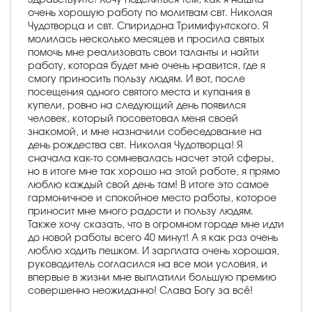
очень хорошую работу по молитвам свт. Николая
Чудотворца и свт. Спиридона Тримифунтского. Я
молилась несколько месяцев и просила святых
помочь мне реализовать свои таланты и найти
работу, которая будет мне очень нравится, где я
смогу приносить пользу людям. И вот, после
посещения одного святого места и купания в
купели, ровно на следующий день появился
человек, который посоветовал меня своей
знакомой, и мне назначили собеседование на
день рождества свт. Николая Чудотворца! Я
сначала как-то сомневалась насчет этой сферы,
но в итоге мне так хорошо на этой работе, я прямо
люблю каждый свой день там! В итоге это самое
гармоничное и спокойное место работы, которое
приносит мне много радости и пользу людям.
Также хочу сказать, что в огромном городе мне идти
до новой работы всего 40 минут! А я как раз очень
люблю ходить пешком. И зарплата очень хорошая,
руководитель согласился на все мои условия, и
впервые в жизни мне выплатили большую премию
совершенно неожиданно! Слава Богу за всё!