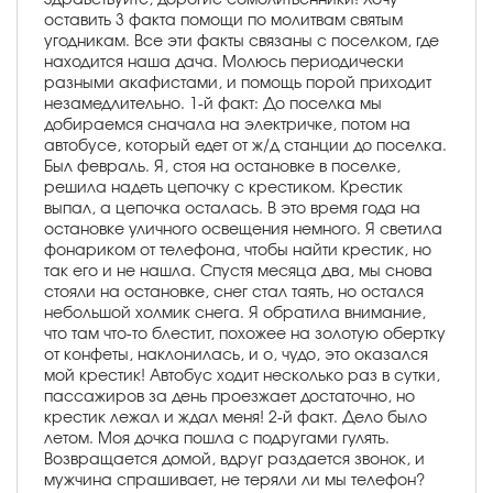
оставить 3 факта помощи по молитвам святым
угодникам. Все эти факты связаны с поселком, где
находится наша дача. Молюсь периодически
разными акафистами, и помощь порой приходит
незамедлительно. 1-й факт: До поселка мы
добираемся сначала на электричке, потом на
автобусе, который едет от ж/д станции до поселка.
Был февраль. Я, стоя на остановке в поселке,
решила надеть цепочку с крестиком. Крестик
выпал, а цепочка осталась. В это время года на
остановке уличного освещения немного. Я светила
фонариком от телефона, чтобы найти крестик, но
так его и не нашла. Спустя месяца два, мы снова
стояли на остановке, снег стал таять, но остался
небольшой холмик снега. Я обратила внимание,
что там что-то блестит, похожее на золотую обертку
от конфеты, наклонилась, и о, чудо, это оказался
мой крестик! Автобус ходит несколько раз в сутки,
пассажиров за день проезжает достаточно, но
крестик лежал и ждал меня! 2-й факт. Дело было
летом. Моя дочка пошла с подругами гулять.
Возвращается домой, вдруг раздается звонок, и
мужчина спрашивает, не теряли ли мы телефон?