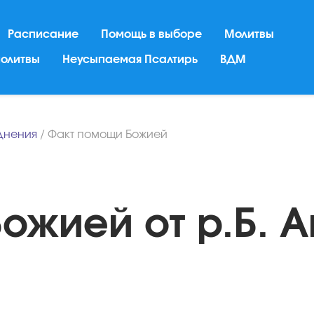
Расписание
Помощь в выборе
Молитвы
молитвы
Неусыпаемая Псалтирь
ВДМ
днения
/
Факт помощи Божией
ожией от р.Б. 