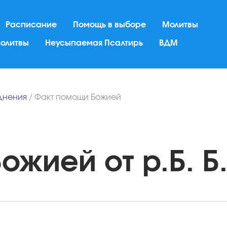
Расписание
Помощь в выборе
Молитвы
молитвы
Неусыпаемая Псалтирь
ВДМ
днения
/
Факт помощи Божией
жией от р.Б. Б.