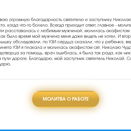
свою огромную благодарность святителю и заступнику Николаю
 когда что-то болело. Всегда приходит ответ, главное - молит
пости расставалась с любимым мужчиной, молилась акафистом 
как было время мой мужчина меня даже видеть не хотел. И втор
лышку обследовали, по УЗИ сердца сказали, что у ребенка, в
бинета УЗИ я плакала и молилась акафистом свт. Николаю Чуд
дотворца за помощь, врач ошиблась, я была так рада, как ни
пути дороге. Благодарю, мой заступник святитель Николай. Са
дарю.
МОЛИТВА О РАБОТЕ