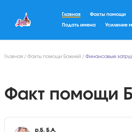
Главная
Факты помощи
Подать имена
Усиление 
Главная
/
Факты помощи Божией
/
Финансовые затру
Факт помощи Бо
р.Б. Б.А.