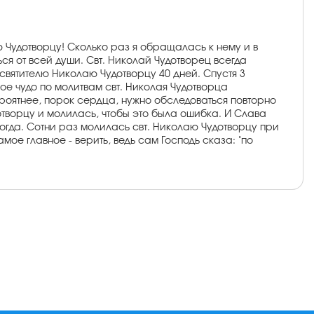
 Чудотворцу! Сколько раз я обращалась к нему и в
ься от всей души. Свт. Николай Чудотворец всегда
святителю Николаю Чудотворцу 40 дней. Спустя 3
ое чудо по молитвам свт. Николая Чудотворца
ероятнее, порок сердца, нужно обследоваться повторно
отворцу и молилась, чтобы это была ошибка. И Слава
когда. Сотни раз молилась свт. Николаю Чудотворцу при
мое главное - верить, ведь сам Господь сказа: "по