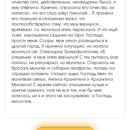
отчество (это, действительно, неожиданно было), я
ему ответила. Конечно, спросила его отчество, он
написал, что его отца зовут Николай... Я приняла
его позицию в отношении мужа, что
поспособствовало тому, что муж вернулся...
временно, т.к. молиться опять перестала. И что ещё
хуже, заказывала гадания на Таро. Господи,
прости меня. Ссоры, муж уехал разводиться в
другой город. Я приняла ситуацию, но начала
молиться свт. Спиридону Тримифунтскому об
утешении, и муж опять вернулся! С тех пытаюсь (как
попало, не регулярно), но молиться. Стараюсь не
бросать молитву и соборно акафисты, потому-что
страшно оставить, столько чудес Господь явил по
молитвам святых, Ангела-Хранителя и Архангела
Михаила! С мужем сейчас отношения лучше и
крепче намного, хотя не все так, как бы мне
хотелось, но я и этого не заслуживаю, а Господь
милостив...