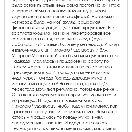
было оставить отзыв, ведь сама постоянно их читаю
и черпаю силы не оставлять молитву (в моем
случае это просто чтение акафиста). Несколько
лет назад была, на мой взгляд, решаемая
финансовая ситуация с долгами, кредитами. Вся
зарплата уходила на них и, перепробовав все
варианты решения, не нашла выхода (ведь
работала на 2 ставки, больше уже некуда). И тогда
я взмолилась с вт. Николаю Чудотворцу и блж.
Матроне Московской, это была моя единственная
надежда. Молилась и по дороге на работу по
несколько раз, потом к молитве по соглашению
присоединилась... И Господь по молитвам явил
чудо, через полгода Господь даровал мужа и
избавление от долгов! Но вскоре (через год) я
перестала молиться регулярно, потом ещё реже...
Отношения с мужем стали портиться, дошло почти
до развода. И тогда я опять взмолилась свт.
Николаю Чудотворцу, чтобы подал понимание, как
правильно поступить, и святитель помог! Человек, с
которым я общалась по поводу мужа, имел
определенную позицию. И вдруг этот человек
неожиданно спрашивает меня по смс, как у меня