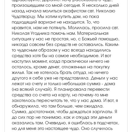
произошедшем со мной сегодня. Я несколько дней
назад начала молиться акафистом свт. Николаю
Чудотворцу. Мы хотим купить дом, но пока
подходящий вариант не находится. То, что
нравится, нам не потянуть. Молилась, просила свт.
Николая Угодника помочь нам. Материальная
ситуация у нас не простая, но, с Божьей помощью,
никогда совсем без средств не оставались. Каким-
то чудесным образом у нас всегда находились
средства хотя бы на самое необходимое. И вот
наступил момент, когда практически ничего не
осталось, кроме денег, отложенных на покупку
жилья. Так не хотелось брать оттуда, но ничего
другого я себе уже не представляла. Деньги у нас
лежат на счету и только небольшая сумма - дома
(на всякий случай). Я планировала перевести
средства со счета на карту, но почему-то мне
захотелось пересчитать те, что у нас дома. И вот, я
обнаружила, что там больше, чем ожидала.
Сумма, достаточная, чтобы дождаться зарплаты. Я
до сих пор не понимаю, как и откуда эти деньги
оказались там. Очевидно, я ошиблась в подсчетах,
но для меня это настоящее чудо. Оно случилось