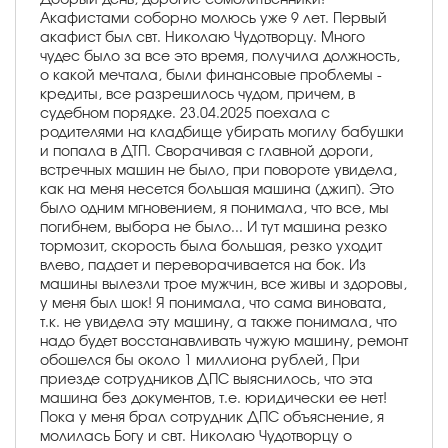
Акафистами соборно молюсь уже 9 лет. Первый
акафист был свт. Николаю Чудотворцу. Много
чудес было за все это время, получила должность,
о какой мечтала, были финансовые проблемы -
кредиты, все разрешилось чудом, причем, в
судебном порядке. 23.04.2025 поехала с
родителями на кладбище убирать могилу бабушки
и попала в ДТП. Сворачивая с главной дороги,
встречных машин не было, при повороте увидела,
как на меня несется большая машина (джип). Это
было одним мгновением, я понимала, что все, мы
погибнем, выбора не было... И тут машина резко
тормозит, скорость была большая, резко уходит
влево, падает и переворачивается на бок. Из
машины вылезли трое мужчин, все живы и здоровы,
у меня был шок! Я понимала, что сама виновата,
т.к. не увидела эту машину, а также понимала, что
надо будет восстанавливать чужую машину, ремонт
обошелся бы около 1 миллиона рублей, При
приезде сотрудников ДПС выяснилось, что эта
машина без документов, т.е. юридически ее нет!
Пока у меня брал сотрудник ДПС объяснение, я
молилась Богу и свт. Николаю Чудотворцу о