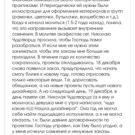
практиками. И периодически ей нужны были
иллюстрации для оформления материалов и групп
(рамочки, цветочки, бутылочки, волшебство и т.д.).
Когда я начала молиться (1.5-2 года назад), поняла,
что это направление вызывает внутренние
сомнения. В молитве акафистом свт. Николаю
Чудотворцу просила, чтобы Господь помог
разобраться. И если мне не нужно этим
заниматься, чтобы эти заказы мне больше не
приходили. В течение года их количество
сократилось, проекты откладывались. 18 декабря
снова появился заказ, предупредила, что начать
смогу ближе к новому году, готова отрисовать
только некоторые вещи. Т.е. дорисовать
обещанное, а на новые проекты пусть ищет нового
дизайнера. А на следующий день, 19 декабря, в
день памяти свт. Николая Чудотворца (а я ему и
молилась) девушка мне с утра написала: "чудо
какое-то)) Нашла дизайнера!". Она год не могла
себе найти подходящего исполнителя, а я не могла
отказать, т.к. были давние договоренности по
проектам. Господь управил, как Ему было угодно, а
у меня исчезли сомнения и ненужные заказы.