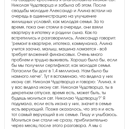
Николая Чудотворца и забыла об этом. После
свадьбы молодые Александр и Алина встали на
очередь в администрацию на улучшение
жилищных условий, как молодая семья. За то
время, пока они стояли в очереди, они взяли
квартиру в ипотеку и родили сына. Как-то
встретились и разговорились, Александр говорит:
"ремонт в квартире, ипотека, коммуналка, Алина
учится заочно, малыш, машина ломается - всё
требует вложений финансовых. Очень много
проблем и трудно выживать. Хорошо было бы, если
бы мы получили сертификат, как молодая семья.
Погасили бы долг в 1,4 миллиона. Нам было бы
намного легче". Тут я вспоминаю, что видела у них
икону свт. Николая Чудотворца и говорю: "Алина, я
у вас видела икону свт. Николая Чудотворца, ты в
декретном отпуске, время есть, может быть, ты
будешь молиться свт. Николаю Чудотворцу?" Я
подумала, если есть икона у них, значит в семье
есть верующий. Позже оказалось, что это я и есть
тот самый верующий в их семье. Пишу и улыбаюсь.
Молиться они стали не сразу, приблизительно
через месяц после этого разговора. А мы с