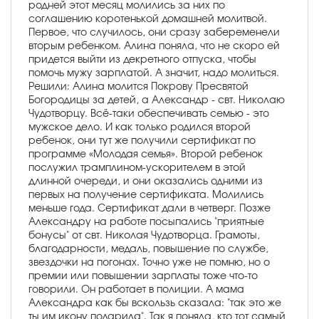
родней этот месяц молились за них по
соглашению коротенькой домашней молитвой.
Первое, что случилось, они сразу забеременели
вторым ребенком. Алина поняла, что не скоро ей
придется выйти из декретного отпуска, чтобы
помочь мужу зарплатой. А значит, надо молиться.
Решили: Алина молится Покрову Пресвятой
Богородицы за детей, а Александр - свт. Николаю
Чудотворцу. Всё-таки обеспечивать семью - это
мужское дело. И как только родился второй
ребенок, они тут же получили сертификат по
программе «Молодая семья». Второй ребенок
послужил трамплином-ускорителем в этой
длинной очереди, и они оказались одними из
первых на получение сертификата. Молились
меньше года. Сертификат дали в четверг. Позже
Александру на работе посыпались "приятные
бонусы" от свт. Николая Чудотворца. Грамоты,
благодарности, медаль, повышение по службе,
звездочки на погонах. Точно уже не помню, но о
премии или повышении зарплаты тоже что-то
говорили. Он работает в полиции. А мама
Александра как бы вскользь сказала: "так это же
ты им икону подарила". Так я поняла, кто тот самый