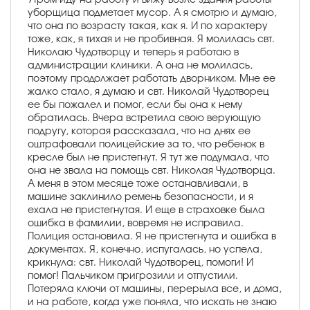
уборщица подметает мусор. А я смотрю и думаю,
что она по возрасту такая, как я. И по характеру
тоже, как, я тихая и не пробивная. Я молилась свт.
Николаю Чудотворцу и теперь я работаю в
администрации клиники. А она не молилась,
поэтому продолжает работать дворником. Мне ее
жалко стало, я думаю и свт. Николай Чудотворец
ее бы пожалел и помог, если бы она к нему
обратилась. Вчера встретила свою верующую
подругу, которая рассказала, что на днях ее
оштрафовали полицейские за то, что ребенок в
кресле был не пристегнут. Я тут же подумала, что
она не звала на помощь свт. Николая Чудотворца.
А меня в этом месяце тоже останавливали, в
машине заклинило ремень безопасности, и я
ехала не пристегнутая. И еще в страховке была
ошибка в фамилии, вовремя не исправила.
Полиция остановила. Я не пристегнута и ошибка в
документах. Я, конечно, испугалась, но успела,
крикнула: свт. Николай Чудотворец, помоги! И
помог! Пальчиком пригрозили и отпустили.
Потеряла ключи от машины, перерыла все, и дома,
и на работе, когда уже поняла, что искать не знаю