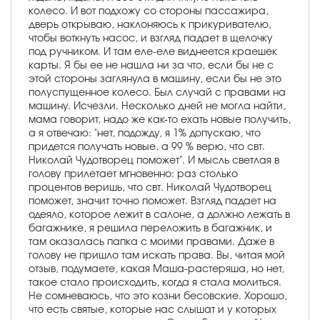
колесо. И вот подхожу со стороны пассажира,
дверь открываю, наклоняюсь к прикуривателю,
чтобы воткнуть насос, и взгляд падает в щелочку
под ручником. И там еле-еле виднеется краешек
карты. Я бы ее не нашла ни за что, если бы не с
этой стороны заглянула в машину, если бы не это
полуспущенное колесо. Был случай с правами на
машину. Исчезли. Несколько дней не могла найти,
мама говорит, надо же как-то ехать новые получить,
а я отвечаю: "нет, подожду, я 1% допускаю, что
придется получать новые, а 99 % верю, что свт.
Николай Чудотворец поможет". И мысль светлая в
голову прилетает мгновенно: раз столько
процентов веришь, что свт. Николай Чудотворец
поможет, значит точно поможет. Взгляд падает на
одеяло, которое лежит в салоне, а должно лежать в
багажнике, я решила переложить в багажник, и
там оказалась папка с моими правами. Даже в
голову не пришло там искать права. Вы, читая мой
отзыв, подумаете, какая Маша-растеряша, но нет,
такое стало происходить, когда я стала молиться.
Не сомневаюсь, что это козни бесовские. Хорошо,
что есть святые, которые нас слышат и у которых