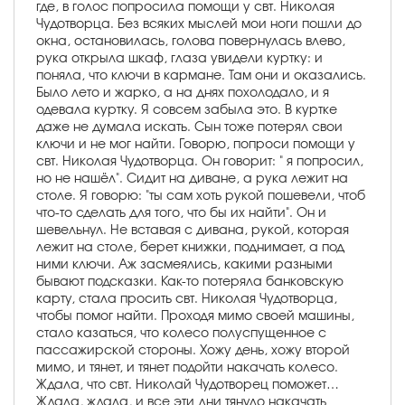
где, в голос попросила помощи у свт. Николая
Чудотворца. Без всяких мыслей мои ноги пошли до
окна, остановилась, голова повернулась влево,
рука открыла шкаф, глаза увидели куртку: и
поняла, что ключи в кармане. Там они и оказались.
Было лето и жарко, а на днях похолодало, и я
одевала куртку. Я совсем забыла это. В куртке
даже не думала искать. Сын тоже потерял свои
ключи и не мог найти. Говорю, попроси помощи у
свт. Николая Чудотворца. Он говорит: " я попросил,
но не нашёл". Сидит на диване, а рука лежит на
столе. Я говорю: "ты сам хоть рукой пошевели, чтоб
что-то сделать для того, что бы их найти". Он и
шевельнул. Не вставая с дивана, рукой, которая
лежит на столе, берет книжки, поднимает, а под
ними ключи. Аж засмеялись, какими разными
бывают подсказки. Как-то потеряла банковскую
карту, стала просить свт. Николая Чудотворца,
чтобы помог найти. Проходя мимо своей машины,
стало казаться, что колесо полуспущенное с
пассажирской стороны. Хожу день, хожу второй
мимо, и тянет, и тянет подойти накачать колесо.
Ждала, что свт. Николай Чудотворец поможет…
Ждала, ждала, и все эти дни тянуло накачать