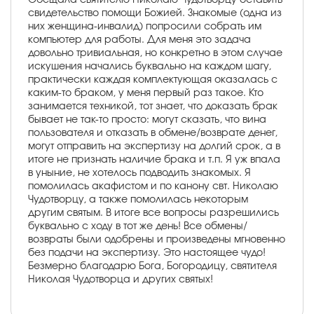
свидетельство помощи Божией. Знакомые (одна из
них женщина-инвалид) попросили собрать им
компьютер для работы. Для меня это задача
довольно тривиальная, но конкретно в этом случае
искушения начались буквально на каждом шагу,
практически каждая комплектующая оказалась с
каким-то браком, у меня первый раз такое. Кто
занимается техникой, тот знает, что доказать брак
бывает не так-то просто: могут сказать, что вина
пользователя и отказать в обмене/возврате денег,
могут отправить на экспертизу на долгий срок, а в
итоге не признать наличие брака и т.п. Я уж впала
в уныние, не хотелось подводить знакомых. Я
помолилась акафистом и по канону свт. Николаю
Чудотворцу, а также помолилась некоторым
другим святым. В итоге все вопросы разрешились
буквально с ходу в тот же день! Все обмены/
возвраты были одобрены и произведены мгновенно
без подачи на экспертизу. Это настоящее чудо!
Безмерно благодарю Бога, Богородицу, святителя
Николая Чудотворца и других святых!