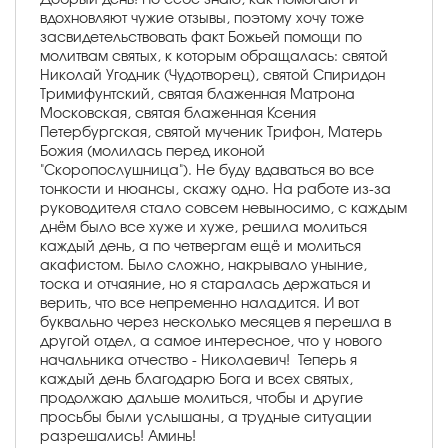
вдохновляют чужие отзывы, поэтому хочу тоже
засвидетельствовать факт Божьей помощи по
молитвам святых, к которым обращалась: святой
Николай Угодник (Чудотворец), святой Спиридон
Тримифунтский, святая блаженная Матрона
Московская, святая блаженная Ксения
Петербургская, святой мученик Трифон, Матерь
Божия (молилась перед иконой
"Скоропослушница"). Не буду вдаваться во все
тонкости и нюансы, скажу одно. На работе из-за
руководителя стало совсем невыносимо, с каждым
днём было все хуже и хуже, решила молиться
каждый день, а по четвергам ещё и молиться
акафистом. Было сложно, накрывало уныние,
тоска и отчаяние, но я старалась держаться и
верить, что все непременно наладится. И вот
буквально через несколько месяцев я перешла в
другой отдел, а самое интересное, что у нового
начальника отчество - Николаевич! Теперь я
каждый день благодарю Бога и всех святых,
продолжаю дальше молиться, чтобы и другие
просьбы были услышаны, а трудные ситуации
разрешались! Аминь!