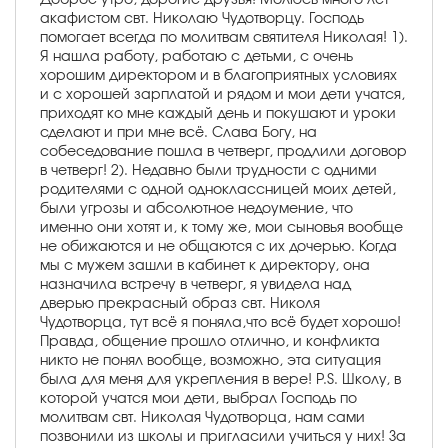
акафистом свт. Николаю Чудотворцу. Господь
помогает всегда по молитвам святителя Николая! 1).
Я нашла работу, работаю с детьми, с очень
хорошим директором и в благоприятных условиях
и с хорошей зарплатой и рядом и мои дети учатся,
приходят ко мне каждый день и покушают и уроки
сделают и при мне всё. Слава Богу, на
собеседование пошла в четверг, продлили договор
в четверг! 2). Недавно были трудности с одними
родителями с одной одноклассницей моих детей,
были угрозы и абсолютное недоумение, что
именно они хотят и, к тому же, мои сыновья вообще
не обижаются и не общаются с их дочерью. Когда
мы с мужем зашли в кабинет к директору, она
назначила встречу в четверг, я увидела над
дверью прекрасный образ свт. Николя
Чудотворца, тут всё я поняла,что всё будет хорошо!
Правда, общение прошло отлично, и конфликта
никто не понял вообще, возможно, эта ситуация
была для меня для укрепления в вере! P.S. Школу, в
которой учатся мои дети, выбрал Господь по
молитвам свт. Николая Чудотворца, нам сами
позвонили из школы и пригласили учиться у них! За