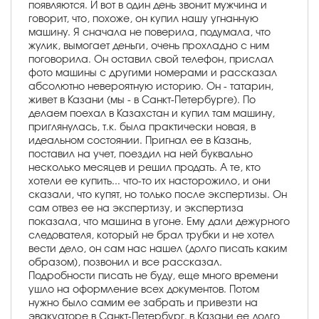
появляются. И вот в один день звонит мужчина и
говорит, что, похоже, он купил нашу угнанную
машину. Я сначала не поверила, подумала, что
жулик, вымогает деньги, очень прохладно с ним
поговорила. Он оставил свой телефон, прислал
фото машины с другими номерами и рассказал
абсолютно невероятную историю. Он - татарин,
живет в Казани (мы - в Санкт-Петербурге). По
делаем поехал в Казахстан и купил там машину,
приглянулась, т.к. была практически новая, в
идеальном состоянии. Пригнал ее в Казань,
поставил на учет, поездил на ней буквально
несколько месяцев и решил продать. А те, кто
хотели ее купить... что-то их насторожило, и они
сказали, что купят, но только после экспертизы. Он
сам отвез ее на экспертизу, и экспертиза
показала, что машина в угоне. Ему дали дежурного
следователя, который не брал трубки и не хотел
вести дело, он сам нас нашел (долго писать каким
образом), позвонил и все рассказал.
Подробности писать не буду, еще много времени
ушло на оформление всех документов. Потом
нужно было самим ее забрать и привезти на
эвакуаторе в Санкт-Петербург, в Казани ее долго