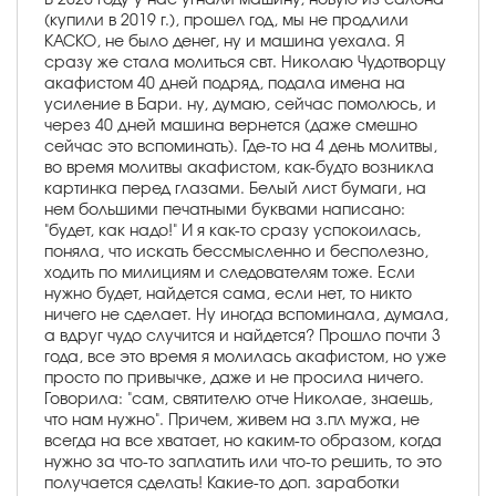
(купили в 2019 г.), прошел год, мы не продлили
КАСКО, не было денег, ну и машина уехала. Я
сразу же стала молиться свт. Николаю Чудотворцу
акафистом 40 дней подряд, подала имена на
усиление в Бари. ну, думаю, сейчас помолюсь, и
через 40 дней машина вернется (даже смешно
сейчас это вспоминать). Где-то на 4 день молитвы,
во время молитвы акафистом, как-будто возникла
картинка перед глазами. Белый лист бумаги, на
нем большими печатными буквами написано:
"будет, как надо!" И я как-то сразу успокоилась,
поняла, что искать бессмысленно и бесполезно,
ходить по милициям и следователям тоже. Если
нужно будет, найдется сама, если нет, то никто
ничего не сделает. Ну иногда вспоминала, думала,
а вдруг чудо случится и найдется? Прошло почти 3
года, все это время я молилась акафистом, но уже
просто по привычке, даже и не просила ничего.
Говорила: "сам, святителю отче Николае, знаешь,
что нам нужно". Причем, живем на з.пл мужа, не
всегда на все хватает, но каким-то образом, когда
нужно за что-то заплатить или что-то решить, то это
получается сделать! Какие-то доп. заработки