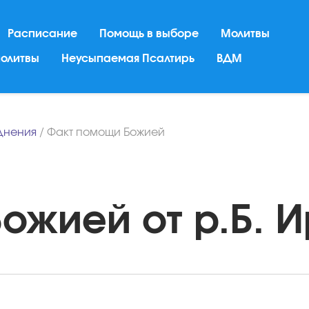
Расписание
Помощь в выборе
Молитвы
молитвы
Неусыпаемая Псалтирь
ВДМ
днения
/
Факт помощи Божией
жией от р.Б. И