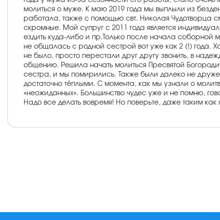
года у мужа из-за сезонности его работы, стало очень
молиться о муже. К маю 2019 года мы выплыли из безде
работала, также с помощью свт. Николая Чудотворца с
скромные. Мой супруг с 2011 года является индивидуаль
ездить куда-либо и пр.Только после начала соборной мол
не общалась с родной сестрой вот уже как 2 (!) года. 
не было, просто перестали друг другу звонить, в надеж
общению. Решила начать молиться Пресвятой Богородиц
сестра, и мы помирились. Также были далеко не друже
достаточно тёплыми. С момента, как мы узнали о молит
«неожиданных». Большинство чудес уже и не помню, гово
Надо все делать вовремя! Но поверьте, даже таким как я