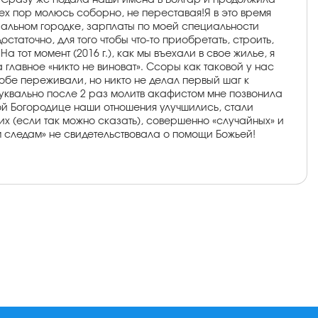
ит. Сразу же подала наши имена в Болгар и продолжила
ех пор молюсь соборно, не переставая!Я в это время
циальном городке, зарплаты по моей специальности
таточно, для того чтобы что-то приобретать, строить,
 тот момент (2016 г.), как мы въехали в свое жилье, я
 главное «никто не виноват». Ссоры как таковой у нас
, обе переживали, но никто не делал первый шаг к
уквально после 2 раз молитв акафистом мне позвонила
ой Богородице наши отношения улучшились, стали
их (если так можно сказать), совершенно «случайных» и
им следам» не свидетельствовала о помощи Божьей!