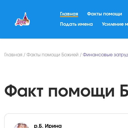
Главная
Факты помощи
Подать имена
Усиление 
Главная
/
Факты помощи Божией
/
Финансовые затру
Факт помощи Бо
р.Б. Ирина