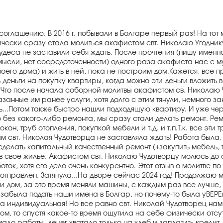
оглашению. В 2016 г. побывали в Болгаре первый раз! На тот м
ически сразу стала молиться акафистом свт. Николаю Угодник
удеса не заставили себя ждать. После прочтения (пишу именно
 мысли, нет сосредоточенности) одного раза акафиста нас с 
своего дома) и жить в ней, пока не построим дом.Кажется, все 
деньги на покупку квартиры, когда можно эти деньги вложить в
удо. Что после начала соборной молитвы акафистом св. Никола
анные им ранее услуги, хотя долго с этим тянули, немного заня
ась...Потом также быстро нашли подходящую квартиру. И уже ч
 без какого-либо ремонта, мы сразу стали делать ремонт. Ре
он, труб отопления, покупкой мебели и т.д. и т.п.Т.к. все эт
ам свт. Николая Чудотворца не заставляла ждать! Работа была
елать капитальный качественный ремонт (+закупить мебель, тех
 в свое жилье. Акафистом свт. Николаю Чудотворцу молюсь до си
ок, хотя его дело очень конкурентно. Этот отзыв о молитве п
не отправлен. Затянула...На дворе сейчас 2024 год! Продолжаю
и дом, за это время меняли машины, с каждым раз все лучше,
 забыла подать наши имена в Болгар, но почему-то была уВЕРЕн
а индивидуальная! Но все равно свт. Николай Чудотворец нам 
м, то спустя какое-то время ощутила на себе физически отсу