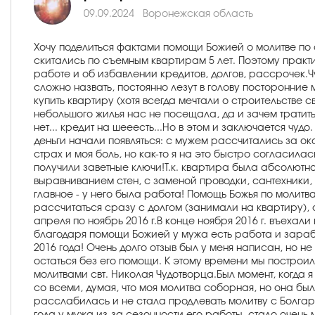
09.09.2024
Воронежская область
Хочу поделиться фактами помощи Божией о молитве по с
скитались по съемным квартирам 5 лет. Поэтому практ
работе и об избавлении кредитов, долгов, рассрочек.Ч
сложно назвать, постоянно лезут в голову посторонние
купить квартиру (хотя всегда мечтали о строительстве 
небольшого жилья нас не посещала, да и зачем тратить 
нет... кредит на шееесть...Но в этом и заключается ч
деньги начали появляться: с мужем рассчитались за оказ
страх и моя боль, но как-то я на это быстро согласил
получили заветные ключи!Т.к. квартира была абсолютно
выравниванием стен, с заменой проводки, сантехники, ок
главное - у него была работа! Помощь Божья по молитв
рассчитаться сразу с долгом (занимали на квартиру), сд
апреля по ноябрь 2016 г.В конце ноября 2016 г. въехали
благодаря помощи Божией у мужа есть работа и заработ
2016 года! Очень долго отзыв был у меня написан, но 
остаться без его помощи. К этому времени мы построил
молитвами свт. Николая Чудотворца.Был момент, когда я
со всеми, думая, что моя молитва соборная, но она был
расслабилась и не стала продлевать молитву с Болгаро