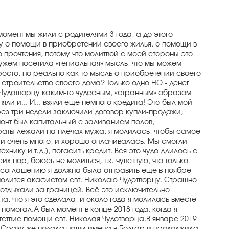
омент мы жили с родителями 3 года, а до этого
у о помощи в приобретении своего жилья, о помощи в
 прочтения, потому что молитвой с моей стороны это
мужем посетила «гениальная» мысль, что мы можем
просто, но реально как-то мысль о приобретении своего
 строительство своего дома? Только одно НО - денег
ю Чудотворцу каким-то чудесным, «странным» образом
ли и... И... взяли еще немного кредита! Это был мой
ерез три недели заключили договор купли-продажи,
монт был капитальный с заливанием полов,
и траты лежали на плечах мужа, я молилась, чтобы самое
, и очень много, и хорошо оплачивалась. Мы смогли
нику и т.д.), погасить кредит. Вся это чудо длилось с
х пор, боюсь не молиться, т.к. чувствую, что только
о соглашению я должна была отправить еще в ноябре
 молится акафистом свт. Николаю Чудотворцу. Страшно
 отдыхали за границей. Всё это исключительно
а, что я это сделала, и около года я молилась вместе
помогал.А был момент в конце 2018 года, когда я
тствие помощи свт. Николая Чудотворца.В январе 2019