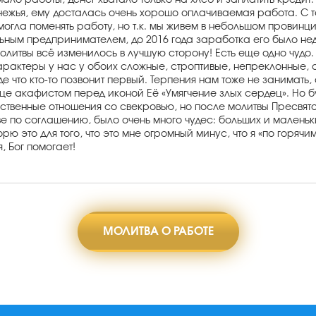
 мало работы, денег хватало только на хлеб и заплатить кред
нежья, ему досталась очень хорошо оплачиваемая работа. С т
могла поменять работу, но т.к. мы живем в небольшом провин
ным предпринимателем, до 2016 года заработка его было недос
итвы всё изменилось в лучшую сторону! Есть еще одно чудо. На
Характеры у нас у обоих сложные, строптивые, непреклонные, а
де что кто-то позвонит первый. Терпения нам тоже не занимать
е акафистом перед иконой Её «Умягчение злых сердец». Но б
ственные отношения со свекровью, но после молитвы Пресвят
ве по соглашению, было очень много чудес: больших и маленьк
рю это для того, что это мне огромный минус, что я «по горяч
, Бог помогает!
МОЛИТВА О РАБОТЕ