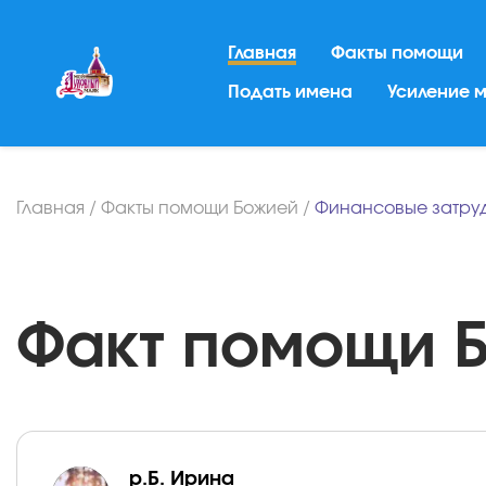
Главная
Факты помощи
Подать имена
Усиление 
Главная
/
Факты помощи Божией
/
Финансовые затру
Факт помощи Бо
р.Б. Ирина