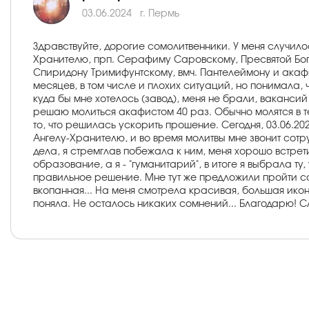
03.06.2024
г. Пермь
Здравствуйте, дорогие сомолитвенники. У меня случил
Хранителю, прп. Серафиму Саровскому, Пресвятой Богор
Спиридону Тримифунтскому, вмч. Пантелеймону и акафи
месяцев, в том числе и плохих ситуаций, но понимала, 
куда бы мне хотелось (завод), меня не брали, вакансий
решаю молиться акафистом 40 раз. Обычно молятся в теч
то, что решилась ускорить прошение. Сегодня, 03.06.2
Ангелу-Хранителю, и во время молитвы мне звонит сотру
дела, я стремглав побежала к ним, меня хорошо встрет
образование, а я - "гуманитарий", в итоге я выбрала ту
правильное решение. Мне тут же предложили пройти соб
вкопанная... На меня смотрела красивая, большая икон
поняла. Не осталось никаких сомнений... Благодарю! Сл