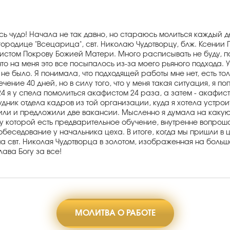
ось чудо! Начала не так давно, но стараюсь молиться каждый 
одице "Всецарица", свт. Николаю Чудотворцу, блж. Ксении Пе
стом Покрову Божией Матери. Много расписывать не буду, пот
что на меня это все посыпалось из-за моего рьяного подхода. У
 не было. Я понимала, что подходящей работы мне нет, есть то
ение 40 дней, но в силу того, что у меня такая ситуация, я п
024 я у спела помолиться акафистом 24 раза, а затем - акафи
дник отдела кадров из той организации, куда я хотела устроит
или и предложили две вакансии. Мысленно я думала на какую 
, у которой есть предварительное обучение, внутренне вопроша
еседование у начальника цеха. В итоге, когда мы пришли в ц
а свт. Николая Чудотворца в золотом, изображенная на большо
ава Богу за все!
МОЛИТВА О РАБОТЕ