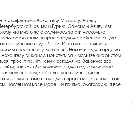
день акафистами Архангелу Михаилу, Ангелу-
тербургской, св. мучч.Гурию, Самону и Авиву, свт.
ому что много чего случилось за эти несколько
 меня остро стоял вопрос с трудоустройством, а туда,
лько временные подработки. И на пике отчаяния я
опросила прощения у Бога и свт. Николая Чудотворца за
ст Архангелу Михаилу. Приступила к молитве акафистом
ься, просит прийти к ним сегодня же. Закончив все
пойти, так как обе должности идут под техническое
я и молясь о том, чтобы Бог мне помог принять
ех и зашли в помещение для персонала, я встала, как
м, настенном календаре... Я поняла, благодарю, я все