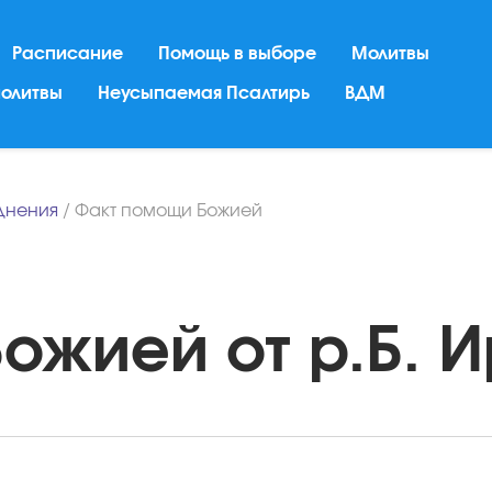
Расписание
Помощь в выборе
Молитвы
молитвы
Неусыпаемая Псалтирь
ВДМ
днения
/
Факт помощи Божией
жией от р.Б. И