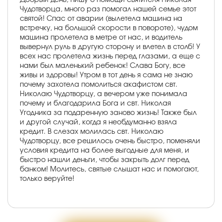
Чудотворца, много раз помогал нашей семье этот
святой! Спас от аварии (вылетела машина на
встречку, на большой скорости в повороте), чудом
машина пролетела в метре от нас, и водитель
вывернул руль в другую сторону и влетел в столб! У
всех нас пролетела жизнь перед глазами, а еще с
нами был маленький ребенок! Слава Богу, все
живы и здоровы! Утром в тот день я сама не знаю
почему захотела помолиться акафистом свт.
Николаю Чудотворцу, а вечером уже понимала
почему и благодарила Бога и свт. Николая
Угодника за подаренную заново жизнь! Также был
и другой случай, когда я необдуманно взяла
кредит. В слезах молилась свт. Николаю
Чудотворцу, все решилось очень быстро, поменяли
условия кредита на более выгодные для меня, и
быстро нашли деньги, чтобы закрыть долг перед
банком! Молитесь, святые слышат нас и помогают,
только веруйте!