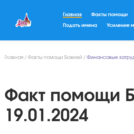
Главная
Факты помощи
Подать имена
Усиление 
Главная
/
Факты помощи Божией
/
Финансовые затру
Факт помощи Б
19.01.2024