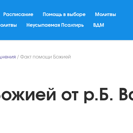
Расписание
Помощь в выборе
Молитвы
молитвы
Неусыпаемая Псалтирь
ВДМ
днения
/
Факт помощи Божией
ожией от р.Б. 