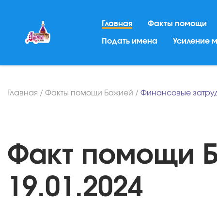
Главная
Факты помощи
Подать имена
Усиление 
Главная
/
Факты помощи Божией
/
Финансовые затру
Факт помощи Б
19.01.2024