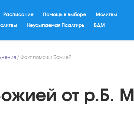
Расписание
Помощь в выборе
Молитвы
молитвы
Неусыпаемая Псалтирь
ВДМ
днения
/
Факт помощи Божией
ожией от р.Б. 