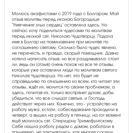
Молюсь акафистами с 2019 года с Болгаром. Мой
отзыв молитвы перед иконою Богородице
"Умягчение злых сердец" оставляла здесь. Но
сейчас хочу поделиться чудесами по молитвам
перед иконой свт. Николаю Чудотворцу. Подала
имя в Болгар на поминовение при молитве по
соглашению святому. Сколько было чудес явлено,
не перечесть, и правда, скорый помощник. Давно
хотела написать отзыв, но все раздумывала: стоит
ли, ведь он (отзыв) очень похож на все те отзывы,
которые уже оставляли люди по молитвам святого
Николая Чудотворца. Но нет, это будет не
справедливо по отношению ко всем, кто читает эти
отзывы, ждёт их, молится по своим проблемам, а
здесь, почитав их, только воспрянет духом, дабы
убедиться, что все слышат святые, и Господь
действует через них. Конечно, это - устройство на
работу мужа, кстати, собеседования проходили в
четверг, а вышел на работу в пятницу, на тот момент
ещё молилась свт. Спиридону Тримифунтскому.
Себе нашла работу рядом с домом, работали в
пандемию, не закрывались, как многие соседи,