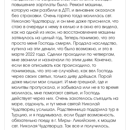
повышение зарплаты было. Ремонт машины,
которую нам разбили в ДТП, и виновник оказался
без страховки. Очень горячо тогда молилась свт.
Николаю Чудотворцу, и он мне даже приснился, что
стаю в очереди к нему в келью и в окно его видела,
как на одной из икон, но восстановление машины
затянулось на целый год. Теперь понимаю, что это
просто меня Господь смирял. Продала наследство,
купила на эти деньги, что было возможно, и это в
марте 2022 года. Сделки проходили по четвергам,
мне звонили и назначали по этим дням. Конечно,
если все описывать как происходило, то
понимаешь, что это не случайно, как вел Господь
через своих святых, только диву даёшься. Порой
даже мысли мои слышит. И мне грешной, где и
молитвы пропускала, и забывала или не в то время
молилась, мне помогают святые, и Господь
действует через них. Очень захотелось съездить на
море, отдохнуть, и тут меня святой Николай
Чудотворец услышал. Родственница подарила тур в
Турцию, и я подумывала, если будет возможность,
обязательно поеду в г. Миры- Ликийские, к мощам
свт. Николая Чудотворца. Так все и получилось,