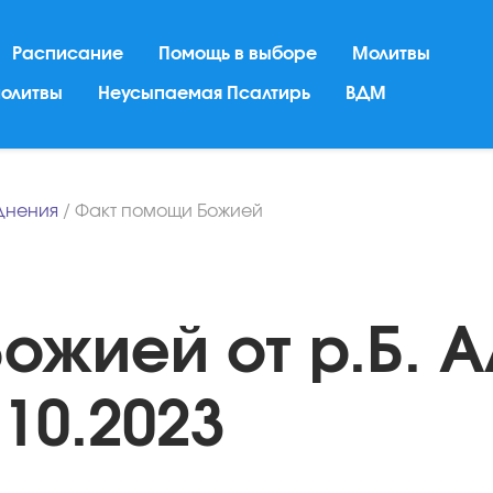
Расписание
Помощь в выборе
Молитвы
молитвы
Неусыпаемая Псалтирь
ВДМ
днения
/
Факт помощи Божией
ожией от р.Б. А
10.2023