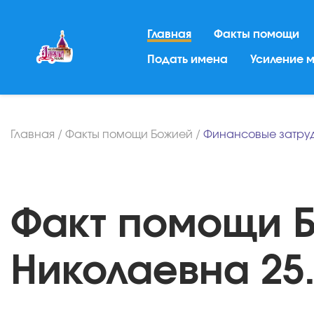
Главная
Факты помощи
Подать имена
Усиление 
Главная
/
Факты помощи Божией
/
Финансовые затру
Факт помощи Б
Николаевна 25.