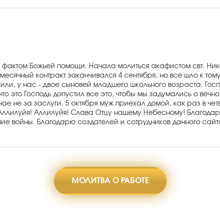
я фактом Божьей помощи. Начала молиться акафистом свт. Ник
есячный контракт заканчивался 4 сентября, но все шло к тому
или, у нас - двое сыновей младшего школьного возраста. Госп
что это Господь допустил все это, чтобы мы задумались о веч
чае не за заслуги. 5 октября муж приехал домой, как раз в че
! Аллилуйя! Аллилуйя! Слава Отцу нашему Небесному! Благода
ие войны. Благодарю создателей и сотрудников данного сайт
МОЛИТВА О РАБОТЕ