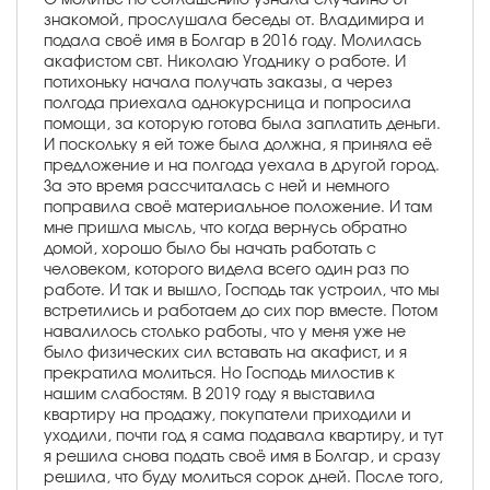
знакомой, прослушала беседы от. Владимира и
подала своё имя в Болгар в 2016 году. Молилась
акафистом свт. Николаю Угоднику о работе. И
потихоньку начала получать заказы, а через
полгода приехала однокурсница и попросила
помощи, за которую готова была заплатить деньги.
И поскольку я ей тоже была должна, я приняла её
предложение и на полгода уехала в другой город.
За это время рассчиталась с ней и немного
поправила своё материальное положение. И там
мне пришла мысль, что когда вернусь обратно
домой, хорошо было бы начать работать с
человеком, которого видела всего один раз по
работе. И так и вышло, Господь так устроил, что мы
встретились и работаем до сих пор вместе. Потом
навалилось столько работы, что у меня уже не
было физических сил вставать на акафист, и я
прекратила молиться. Но Господь милостив к
нашим слабостям. В 2019 году я выставила
квартиру на продажу, покупатели приходили и
уходили, почти год я сама подавала квартиру, и тут
я решила снова подать своё имя в Болгар, и сразу
решила, что буду молиться сорок дней. После того,