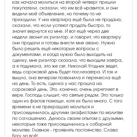
как начала молиться на второй четверг пришли
покупатели, сказали, что им всё нравится, и они
видели моё объявление, но почему-то не
приходили. У них квартира ещё была не продана,
сказали, что если успеют продать быстро, то
значит вернутся ко мне. И вот ещё через две
недели звонит их риэлтор, и говорит, что квартиру
они продали и готовы внести мне аванс. Нужно
было решить ещё некоторые вопросы с
документами, и когда нужно было выходить на
сделку, мне риэлтор сказала, что выходим завтра,
а я подумала, это же свт. Николай Угодник ведет,
ведь сороковой день будет послезавтра. И так и
вышло, она вечером позвонила и перенесла ещё
на день. То есть, сделка у нас прошла на
сороковой день. Это, конечно, очень укрепляет в
вере. Господь слышит, что святые рядом. Это только
один из фактов помощи, хотя их было много. С того
времени я не прекращаю молиться и
присоединилась другими акафистами по молитве
по соглашению. Делюсь своим опытом с друзьями,
некоторые тоже присоединились к соборной
молитве. Главное - проявлять постоянство. Слава
Богу за всё!