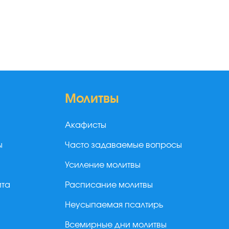
Молитвы
Акафисты
ы
Часто задаваемые вопросы
Усиление молитвы
йта
Расписание молитвы
Неусыпаемая псалтирь
Всемирные дни молитвы