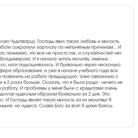
олаю Чудотворцу. Господь явил такую любовь и милость
боте сократили зарплату по непонятным причинам... И
с понимаю, что все не просто так, и случайностей нет.
 Владимиром). И я начала читать молитву, именно
нило, ноги подкашивались. И буквально через несколько
 сфере образования, и уже в начале учебного года вся
ла позвонить на работу предыдущую, тоже связанную с
 в 2 раза больше. Сказать, что я была рада - ничего не
 на работу. И проблемы у меня были с кредитами очень
 долгов чудесным образом буквально за 2 дня. Это
с. И Господь являет такую милость за их молитвы! Я
нькие, но чудеса. Слава Богу за все! Я даже боюсь