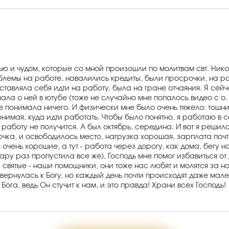
тью и чудом, которые со мной произошли по молитвам свт. Ник
блемы на работе, навалились кредиты, были просрочки, на ра
авляла себя идти на работу, была на гране отчаяния. Я сейча
ала о ней в ютубе (тоже не случайно мне попалось видео с о.
и не понимала ничего. И физически мне было очень тяжело: тош
понимая, куда идти работать. Чтобы было понятно, я работаю в
 работу не получится. А был октябрь, середина. И вот я реши
очка, и освободилось место, нагрузка хорошая, зарплата почти
е очень хорошие, а тут - работа через дорогу, как дома, бегу
пару раз пропустила все же), Господь мне помог избавиться от
а святые - наши помощники, они тоже нас любят и молятся за на
вернулась к Богу, но каждый день почти происходят даже мале
Бога, ведь Он стучит к нам, и это правда! Храни всех Господь!