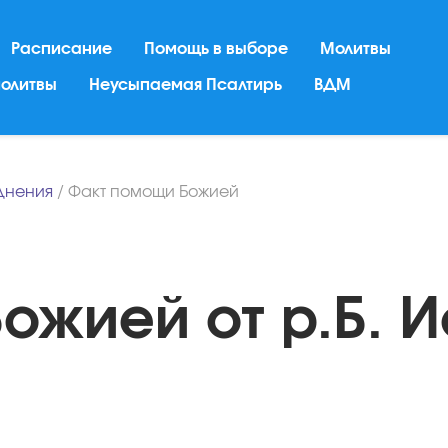
Расписание
Помощь в выборе
Молитвы
молитвы
Неусыпаемая Псалтирь
ВДМ
днения
/
Факт помощи Божией
ожией от р.Б. 