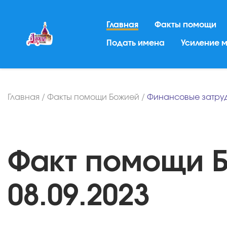
Главная
Факты помощи
Подать имена
Усиление 
Главная
/
Факты помощи Божией
/
Финансовые затру
Факт помощи Б
08.09.2023