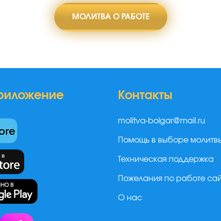
МОЛИТВА О РАБОТЕ
риложение
Контакты
molitva-bolgar@mail.ru
Помощь в выборе молитв
Техническая поддержка
Пожелания по работе са
О нас