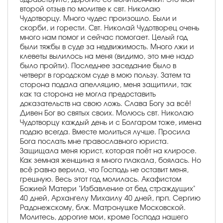
второй отзыв по молитве к свт. Николаю
Чудотворцу. Много чудес произошло. Были и
скорби, и горести. Свт. Николай Чудотворец очень
много нам помог и сейчас помогает. Целый год
были тяжбы в суде за недвижимость. Много лжи и
клеветы вылилось на меня (видимо, это мне надо
было пройти). Последнее заседание было в
четверг в городском суде в мою пользу. Затем та
сторона подала апелляцию, меня защитили, так
как та сторона не могла предоставить
доказательств на свою ложь. Слава Богу за всё!
Дивен Бог во святых своих. Молюсь свт. Николаю
Чудотворцу каждый день и с Болгаром тоже, имена
подаю всегда. Вместе молиться лучше. Просила
Бога послать мне православного юриста.
Защищала меня юрист, которая поёт на клиросе.
Как земная женщина я много плакала, боялась. Но
всё равно верила, что Господь не оставит меня,
грешную. Весь этот год молилась. Акафистом
Божией Матери "Избавление от бед страждущих"
40 дней, Архангелу Михаилу 40 дней, прп. Сергию
Радонежскому, блж. Матронушке Московской.
Молитесь, дорогие мои, кроме Господа нашего