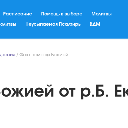
Расписание
Помощь в выборе
Молитвы
молитвы
Неусыпаемая Псалтирь
ВДМ
днения
/
Факт помощи Божией
ожией от р.Б. Е