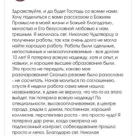
Здравствуйте, и да будет Господь со всеми нами.
Хочу поделиться с вами рассказом о Божием
Промысле в моей жизни и Божьей благодатью,
милостью и Его безусловной любовью к нам,
грешным. Я молилась свт. Николаю Чудотворцу о
получении работы, так как очень долго не могла
найти хорошую работу. Работы были сдельные,
непостоянные и низкооплачиваемые - все долгие
10 лет! Я потеряла всякую надежду, хотя и опыт, и
навыки, и хорошее высшее образование были.
Это просто не передать, каково мое
разочарование! Сколько резюме было разослано
- не сосчитать. Начав молиться по соглашению,
спустя 4 недели работа сама меня нашла:
названивали, я даже не верила, что что-то из этого
выйдет, так потеряла всякую надежду! По
специальности, высокооплачиваемая, в центре
города, рядом с домом, постоянная, хороший
коллектив, перспектива роста - это просто чудо! Я
потеряла дар речи, когда смотрела на
подписанный контракт, собеседование прошло
просто и легко. Благодарю свт. Николая