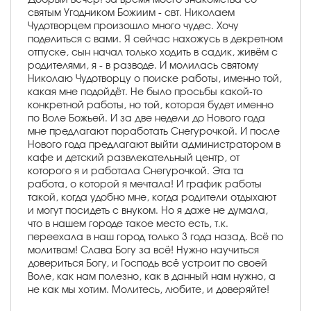
святым Угодником Божиим - свт. Николаем
Чудотворцем произошло много чудес. Хочу
поделиться с вами. Я сейчас нахожусь в декретном
отпуске, сын начал только ходить в садик, живём с
родителями, я - в разводе. И молилась святому
Николаю Чудотворцу о поиске работы, именно той,
какая мне подойдёт. Не было просьбы какой-то
конкретной работы, но той, которая будет именно
по Воле Божьей. И за две недели до Нового года
мне предлагают поработать Снегурочкой. И после
Нового года предлагают выйти администратором в
кафе и детский развлекательный центр, от
которого я и работала Снегурочкой. Эта та
работа, о которой я мечтала! И график работы
такой, когда удобно мне, когда родители отдыхают
и могут посидеть с внуком. Но я даже не думала,
что в нашем городе такое место есть, т.к.
переехала в наш город только 3 года назад. Всё по
молитвам! Слава Богу за всё! Нужно научиться
довериться Богу, и Господь всё устроит по своей
Воле, как нам полезно, как в данный нам нужно, а
не как мы хотим. Молитесь, любите, и доверяйте!