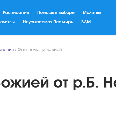
Расписание
Помощь в выборе
Молитвы
молитвы
Неусыпаемая Псалтирь
ВДМ
днения
/
Факт помощи Божией
ожией от р.Б. Н