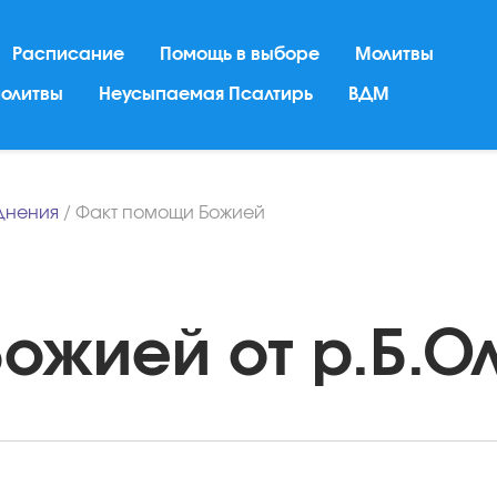
Расписание
Помощь в выборе
Молитвы
молитвы
Неусыпаемая Псалтирь
ВДМ
днения
/
Факт помощи Божией
жией от р.Б.Оль