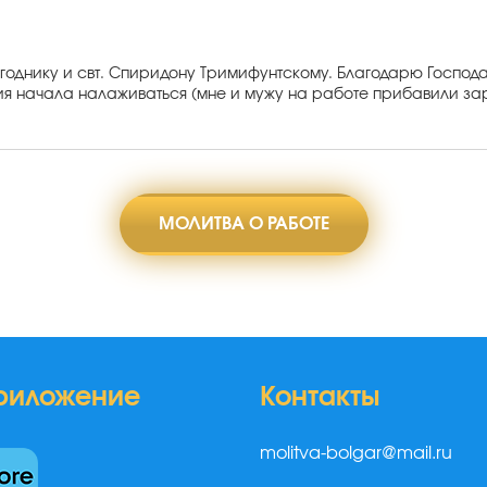
однику и свт. Спиридону Тримифунтскому. Благодарю Господа 
ция начала налаживаться (мне и мужу на работе прибавили зарп
МОЛИТВА О РАБОТЕ
риложение
Контакты
molitva-bolgar@mail.ru