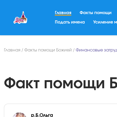
Главная
Факты помощи
Подать имена
Усиление 
Главная
/
Факты помощи Божией
/
Финансовые затру
Факт помощи Бо
р.Б.Ольга