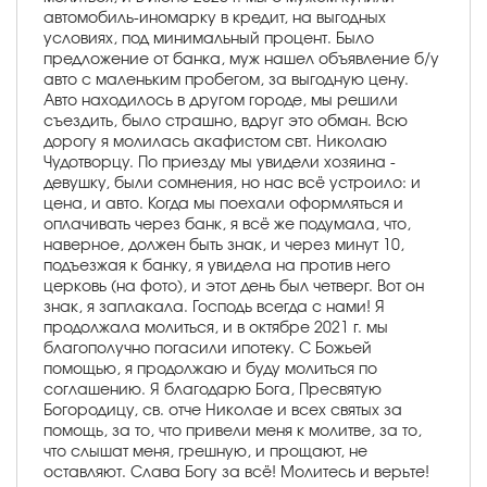
автомобиль-иномарку в кредит, на выгодных
условиях, под минимальный процент. Было
предложение от банка, муж нашел объявление б/у
авто с маленьким пробегом, за выгодную цену.
Авто находилось в другом городе, мы решили
съездить, было страшно, вдруг это обман. Всю
дорогу я молилась акафистом свт. Николаю
Чудотворцу. По приезду мы увидели хозяина -
девушку, были сомнения, но нас всё устроило: и
цена, и авто. Когда мы поехали оформляться и
оплачивать через банк, я всё же подумала, что,
наверное, должен быть знак, и через минут 10,
подъезжая к банку, я увидела на против него
церковь (на фото), и этот день был четверг. Вот он
знак, я заплакала. Господь всегда с нами! Я
продолжала молиться, и в октябре 2021 г. мы
благополучно погасили ипотеку. С Божьей
помощью, я продолжаю и буду молиться по
соглашению. Я благодарю Бога, Пресвятую
Богородицу, св. отче Николае и всех святых за
помощь, за то, что привели меня к молитве, за то,
что слышат меня, грешную, и прощают, не
оставляют. Слава Богу за всё! Молитесь и верьте!