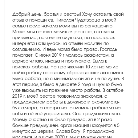
Добрый день, братья и сестры! Хочу оставить свой
отзыв о помощи св. Николая Чудотворца в моей
семье после начала молитвы по соглашению.
Мама моя начала молиться раньше, она меня
призывала, но я её не слушала, на просторах
интернета наткнулась на отзывы молитвы по
соглашению. И ведь мама была права, Господь
помогает. С июня 2019 г молюсь акафистом, а
вернее читаю, иногда и пропускаю. Была в
поисках работы. На протяжении 10 лет не могла
найти работу по своему образованию: экономист.
Была работа, но с минимальной зп и не по душе. В
этот период я была в декрете 2 года и нужно было
уже выходить на прежнее место работы. В октябре
2019 г. моей сестре позвонила знакомая, с
предложением работы в должности экономиста-
бухгалтера, а сестра на тот момент работала на
себя и её всё устраивало. Она предложила мне.
Моему счастью не было предела, зп в 2 раза
больше предыдущей, организация находится в 5
минутах до церкви. Слава Богу! Я продолжала
молиться, и в июне 2020 г. мы с мужем купили