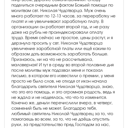
поделиться очередным фактом Божьей помощи по
молитвам свт. Николая Чудотворца. Муж очень
много работает по 12-13 часов, за переработку не
платят и не увеличивают заработную плату. В
организации он работает второй год, и не разу
даже на рубль не проиндексировали оплату
труда. Время сейчас не простое, цены растут, и я
дерзнула просить у свт. Николая Чудотворца
увеличение заработной платы или ещё каким-то
образом дать возможность заработать больше.
Признаюсь, ни на что не рассчитывала,
маловерная! И тут в среду во второй половине дня
после молитвы муж подозвал меня и показал
письмо, в котором его известили о премии, у меня
просто не было слов, не отходя от икон начала
благодарить святителя Николая Чудотворца, знаю,
что это его помощь, и это огромная радость, ведь я
не ждала и не надеялась, что что-то изменится.
Конечно же, деньги перечислили вчера, в четверг,
сомнений быть не может. Благодарю тебя,
любимый святитель Николай Чудотворец за то, что
помогаешь во всем, за то, что не даёшь опустить
руки, за предстательство пред Господом за нас,