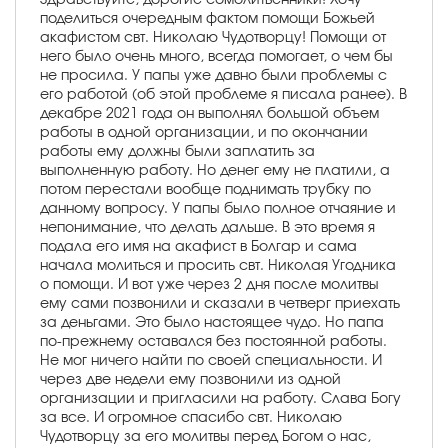
поделиться очередным фактом помощи Божьей
акафистом свт. Николаю Чудотворцу! Помощи от
него было очень много, всегда помогает, о чем бы
не просила. У папы уже давно были проблемы с
его работой (об этой проблеме я писала ранее). В
декабре 2021 года он выполнял большой объем
работы в одной организации, и по окончании
работы ему должны были заплатить за
выполненную работу. Но денег ему не платили, а
потом перестали вообще поднимать трубку по
данному вопросу. У папы было полное отчаяние и
непонимание, что делать дальше. В это время я
подала его имя на акафист в Болгар и сама
начала молиться и просить свт. Николая Угодника
о помощи. И вот уже через 2 дня после молитвы
ему сами позвонили и сказали в четверг приехать
за деньгами. Это было настоящее чудо. Но папа
по-прежнему оставался без постоянной работы.
Не мог ничего найти по своей специальности. И
через две недели ему позвонили из одной
организации и пригласили на работу. Слава Богу
за все. И огромное спасибо свт. Николаю
Чудотворцу за его молитвы перед Богом о нас,