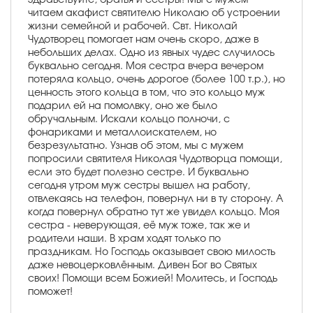
читаем акафист святителю Николаю об устроении
жизни семейной и рабочей. Свт. Николай
Чудотворец помогает нам очень скоро, даже в
небольших делах. Одно из явных чудес случилось
буквально сегодня. Моя сестра вчера вечером
потеряла кольцо, очень дорогое (более 100 т.р.), но
ценность этого кольца в том, что это кольцо муж
подарил ей на помолвку, оно же было
обручальным. Искали кольцо полночи, с
фонариками и металлоискателем, но
безрезультатно. Узнав об этом, мы с мужем
попросили святителя Николая Чудотворца помощи,
если это будет полезно сестре. И буквально
сегодня утром муж сестры вышел на работу,
отвлекаясь на телефон, повернул ни в ту сторону. А
когда повернул обратно тут же увидел кольцо. Моя
сестра - неверующая, её муж тоже, так же и
родители наши. В храм ходят только по
праздникам. Но Господь оказывает свою милость
даже невоцерковлённым. Дивен Бог во Святых
своих! Помощи всем Божией! Молитесь, и Господь
поможет!