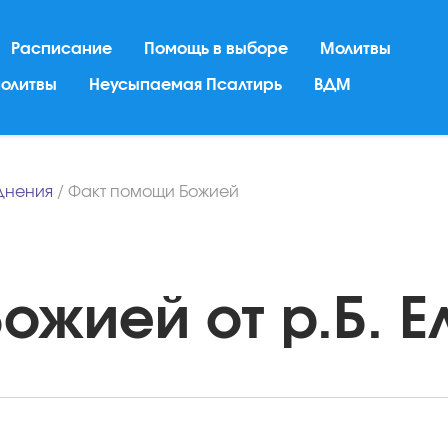
Расписание
Помощь в выборе
Молитвы
молитвы
Неусыпаемая Псалтирь
ВДМ
днения
/
Факт помощи Божией
жией от р.Б. Ел