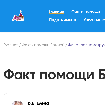
Главная
Факты помощи
Подать имена
Усиление 
Главная
/
Факты помощи Божией
/
Финансовые затру
Факт помощи Бо
р.Б. Елена