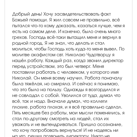
Добрый день! Хочу засвидетельствовать факт
Божьей помощи. Я жил совсем не правильно, всё
пытался что-то кому доказать, казаться лучше, чем я
есть на самом деле. И конечно, было очень много
грехов. Господь всё-таки вытащил меня и вернул в
родной город. Я не знал, что делать и стал
молиться, чтобы Господь хоть куда-то меня вывел. По
молитве акафистом свт. Николаю Чудотворцу я
нашёл работу. Каждый раз, когда звонил директор
перед устройством, это был четверг. Меня
поставили работать с человеком, у которого имя
Николай. Он меня всему научил. Работа поначалу
была тяжёлая, но смиряла. И сейчас я понимаю,
что это было на пользу. Однажды я возгордился и
не совладал с собой. Уволился от туда, думал что
всё, так и надо. Вначале думал, что коллеги
плохие, работа плохая, и я всё правильно сделал.
Пять месяцев без работы, мои мысли поменялись, я
стал по-другому смотреть на людей, стал их
уважать и не выпендриваться. Пришло осознание,
что хочу попробовать вернуться! И не надеясь ни
на что, решил позвонить директору. Никто не