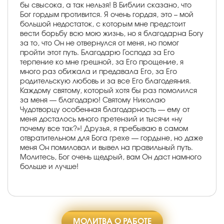
бы свысока, а так нельзя! В Библии сказано, что
Бог гордым противится. Я очень гордая, это – мой
большой недостаток, с которым мне предстоит
вести борьбу всю мою жизнь, но я благодарна Богу
за то, что Он не отвернулся от меня, но помог
пройти этот путь. Благодарю Господа за Его
терпение ко мне грешной, за Его прощение, я
много раз обижала и предавала Его, за Его
родительскую любовь и за все Его благодеяния.
Каждому святому, который хотя бы раз помолился
за меня — благодарю! Святому Николаю
Чудотворцу особенная благодарность — ему от
меня досталось много претензий и тысячи «ну
почему все так?»! Друзья, я пребываю в самом
отвратительном для Бога грехе — гордыне, но даже
меня Он помиловал и вывел на правильный путь.
Молитесь, Бог очень щедрый, вам Он даст намного
больше и лучше!
МОЛИТВА О РАБОТЕ