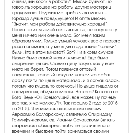
очевидный косяк в работе?” Мысли бушуют, но
говорить хорошее на работы других мастериц
продолжаю. Подсчитала прибыль за месяц –
гораздо лучше предыдущего! И опять мысли:
“Значит, мои работы действительно хороши!”
После таких мыслей опять затишье, не покупают у
меня ничего или очень мало. Бог меня таким
образом учил. Только умный человек все с первого
раза понимает, а у меня два года такие “качели”
были. Кто в этом виноват? Бог? Ни в коем случае!
Нужно было самой мозги включать! Еще было
смирение ценой. Ставлю цену такую, как у всех –
никто не берет. Потом появился оптовый
покупатель, который покупал несколько работ
сразу почти по цене материала, и я соглашалась,
потому что кушать то хотелось! Но душа пищала от
негодования, обиды и злости. На кого? Конечно на
Бога! Ведь «Он Всемогущий, все может, ну почему
все так, я же молюсь?!». Так прошло 2 года (с 2016
по 2018). Я молилась акафистами святому
Авраамию Болгарскому, святителю Спиридону
Тримифунтскому, св. Иоанну Сочавскому (читать
старалась побыстрее, чтобы не тратить много
времени и быстрее пойти заниматься своими