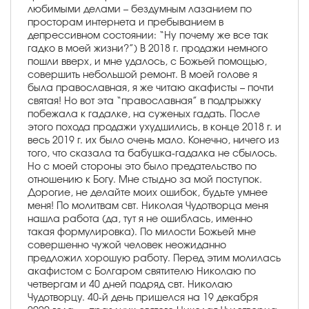
любимыми делами – бездумным лазанием по
просторам интернета и пребыванием в
депрессивном состоянии: “Ну почему же все так
гадко в моей жизни?”) В 2018 г. продажи немного
пошли вверх, и мне удалось, с Божьей помощью,
совершить небольшой ремонт. В моей голове я
была православная, я же читаю акафисты – почти
святая! Но вот эта “православная” в подпрыжку
побежала к гадалке, на суженых гадать. После
этого похода продажи ухудшились, в конце 2018 г. и
весь 2019 г. их было очень мало. Конечно, ничего из
того, что сказала та бабушка-гадалка не сбылось.
Но с моей стороны это было предательство по
отношению к Богу. Мне стыдно за мой поступок.
Дорогие, не делайте моих ошибок, будьте умнее
меня! По молитвам свт. Николая Чудотворца меня
нашла работа (да, тут я не ошиблась, именно
такая формулировка). По милости Божьей мне
совершенно чужой человек неожиданно
предложил хорошую работу. Перед этим молилась
акафистом с Болгаром святителю Николаю по
четвергам и 40 дней подряд свт. Николаю
Чудотворцу. 40-й день пришелся на 19 декабря