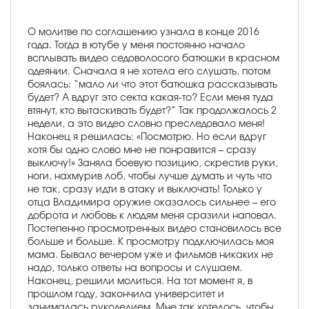
О молитве по соглашению узнала в конце 2016
года. Тогда в ютубе у меня постоянно начало
всплывать видео седоволосого батюшки в красном
одеянии. Сначала я не хотела его слушать, потом
боялась: “мало ли что этот батюшка рассказывать
будет? А вдруг это секта какая-то? Если меня туда
втянут, кто вытаскивать будет?” Так продолжалось 2
недели, а это видео словно преследовало меня!
Наконец я решилась: «Посмотрю. Но если вдруг
хотя бы одно слово мне не понравится – сразу
выключу!» Заняла боевую позицию, скрестив руки,
ноги, нахмурив лоб, чтобы лучше думать и чуть что
не так, сразу идти в атаку и выключать! Только у
отца Владимира оружие оказалось сильнее – его
доброта и любовь к людям меня сразили наповал.
Постепенно просмотренных видео становилось все
больше и больше. К просмотру подключилась моя
мама. Бывало вечером уже и фильмов никаких не
надо, только ответы на вопросы и слушаем.
Наконец, решили молиться. На тот момент я, в
прошлом году, закончила университет и
занималась рукоделием. Мне так хотелось, чтобы