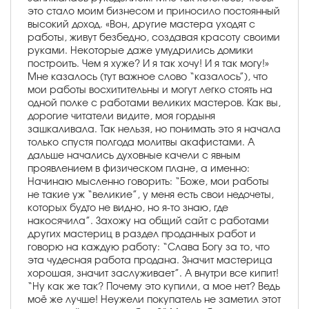
это стало моим бизнесом и приносило постоянный
высокий доход. «Вон, другие мастера уходят с
работы, живут безбедно, создавая красоту своими
руками. Некоторые даже умудрились домики
построить. Чем я хуже? И я так хочу! И я так могу!»
Мне казалось (тут важное слово “казалось”), что
мои работы восхитительны и могут легко стоять на
одной полке с работами великих мастеров. Как вы,
дорогие читатели видите, моя гордыня
зашкаливала. Так нельзя, но понимать это я начала
только спустя полгода молитвы акафистами. А
дальше начались духовные качели с явным
проявлением в физическом плане, а именно:
Начинаю мысленно говорить: “Боже, мои работы
не такие уж “великие”, у меня есть свои недочеты,
которых будто не видно, но я-то знаю, где
накосячила”. Захожу на общий сайт с работами
других мастериц в раздел проданных работ и
говорю на каждую работу: “Слава Богу за то, что
эта чудесная работа продана. Значит мастерица
хорошая, значит заслуживает”. А внутри все кипит!
“Ну как же так? Почему это купили, а мое нет? Ведь
моё же лучше! Неужели покупатель не заметил этот