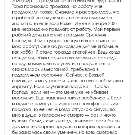
2020 года — праздник святого Николая Чудотворца.
Тогда произошла продажа, но работу мне
предложили позже. Сначала я расстроилась, что
с работой не получилось, но потом смирилась,
значит на то есть воля Божья! И уже в январе 2021
мне неожиданно предлагают работу. Мой первый
рабочий день выпал на праздник Сретения
Господня. Я благодарю Господа и всех святых за
мою работу! Сейчас рукоделие для меня больше
как хобби. Я стала гораздо спокойнее. Ведь когда
есть долги, обязательные ежемесячные расходы
на еду, коммунальные услуги, а продаж нет, я
становилась издерганной, пребывала в
подавленном состоянии. Сейчас, с Божьей
помощью, я могу рассчитывать на свою небольшую
зарплату. Если случаются продажи — Слава
Господу, если нет — это меня уже не убивает
морально. Еще заметила такую особенность. Если
каждые пять минут заглядываю в телефон, есть ли
продажа, то ее нет. А когда отпускаю ситуацию,
мир в душе, в телефон не смотрю — раз и что-то
купили. Оглядываясь назад, понимаю, если бы Бог
дал мне те обороты продаж, о которых просила, я
бы зазналась своим умением, на всех смотрела