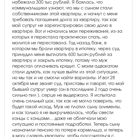
набежала 300 тыс рублей. Я боялась, что
коммунальщики узнают, что мы с сыном стали
собственниками этой квартиры, и начнут с меня
требовать погашения долга за квартиру, так как
мой супруг не зарегистрировал свою долю в
квартире. Вот и начались мои переживания, из-за
которых я перестала практически спать, но
молится не переставала. Год назад банк, в
котором мы брали квартиру в ипотеку, через суд
принудил меня выплатить 600 тысяч рублей за
квартиру и закрыть ипотеку, потому что муж
перестал оплачивать кредит. С моим адвокатом
стали думать, как лучше выйти из этой ситуации,
но мы так и не смогли найти варианты. И вот 28
октября мне звонят суд. приставы и говорят, что мой
бывший супруг умер (он в последние 2 года очень
сильно пил ), серце не выдержало. Я испытала
очень сильный шок, так как не могла поверить, что
будет такой исход. Муж не платил сыну алименты,
и как только я не выкручивалась, чтобы свести
концы с концами... даже не облегчали мою
ситуацию и постоянные подработки. Теперь сыну
назначили пенсию по потере кормильца, и теперь
я могу сдавать квартиру, чтобы рассчитаться с