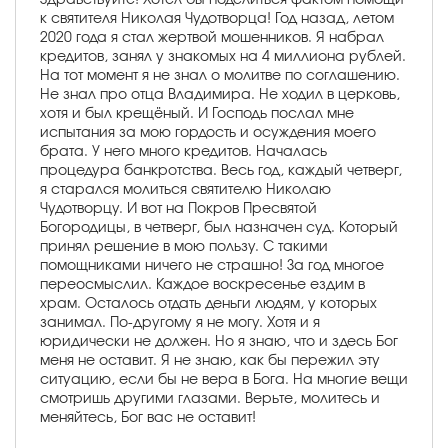
к святителя Николая Чудотворца! Год назад, летом
2020 года я стал жертвой мошенников. Я набрал
кредитов, занял у знакомых на 4 миллиона рублей.
На тот момент я не знал о молитве по соглашению.
Не знал про отца Владимира. Не ходил в церковь,
хотя и был крещёный. И Господь послал мне
испытания за мою гордость и осуждения моего
брата. У него много кредитов. Началась
процедура банкротства. Весь год, каждый четверг,
я старался молиться святителю Николаю
Чудотворцу. И вот на Покров Пресвятой
Богородицы, в четверг, был назначен суд. Который
принял решение в мою пользу. С такими
помощниками ничего не страшно! За год многое
переосмыслил. Каждое воскресенье ездим в
храм. Осталось отдать деньги людям, у которых
занимал. По-другому я не могу. Хотя и я
юридически не должен. Но я знаю, что и здесь Бог
меня не оставит. Я не знаю, как бы пережил эту
ситуацию, если бы не вера в Бога. На многие вещи
смотришь другими глазами. Верьте, молитесь и
меняйтесь, Бог вас не оставит!