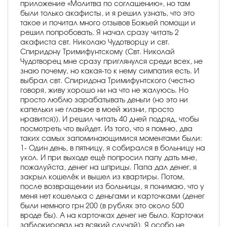
приложение «Молитва по соглашению», но там
были только акафисты, и я решил узнать, что это
такое и почитал много отзывов Божьей помощи и
решил попробовать. Я начал сразу читать 2
акафиста свт. Николаю Чудотворцу и свт.
Спиридону Тримифунтскому (Свт. Николай
Чудотворец мне сразу приглянулся среди всех, не
знаю почему, но какая-то к нему симпатия есть. И
выбрал свт. Спиридона Тримифунтского (честно
говоря, живу хорошо ни на что не жалуюсь. Но
просто люблю зарабатывать деньги (но это ни
капельки не главное в моей жизни, просто
нравится)). И решил читать 40 дней подряд, чтобы
посмотреть что выйдет. Из того, что я помню, два
таких самых запоминающимися моментами были:
1- Один день, в пятницу, я собирался в больницу на
укол. И при выходе ещё попросил папу дать мне,
пожалуйста, денег на шприцы. Папа дал денег, я
закрыл кошелёк и вышел из квартиры. Потом,
после возвращении из больницы, я понимаю, что у
меня нет кошелька с деньгами и карточками (денег
были немного грн 200 (в рублях это около 500
вроде бы). А на карточках денег не было. Карточки
заблокировал на всякий случай). Я особо не