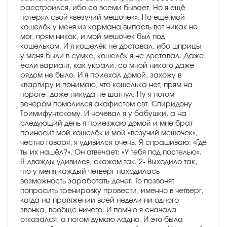
расстроился, ибо со всеми бывает. Но я ещё
потерял свой «везучий мешочек». Но ещё мой
кошелёк у меня из кармана выпасть вот никак не
мог, прям никак, и мой мешочек был под
кошельком. И я кошелёк не доставал, ибо шприцы
у меня были в сумке, кошелёк я не доставал. Даже
если вариант, как украли, со мной никого даже
рядом не было. И я приехал домой, захожу в
квартиру и понимаю, что кошелька нет, прям на
пороге, даже никуда не шагнул. Ну я потом
вечером помолился акафистом свт. Спиридону
Тримифунтскому. И ночевал я у бабушки, а на
следующий день я приезжаю домой и мне брат
приносит мой кошелёк и мой «везучий мешочек»,
честно говоря, я удивился очень. Я спрашиваю: «Где
ты их нашёл?». Он отвечает: «У тебя под постелью».
Я дважды удивился, скажем так. 2- Выходило так,
что у меня каждый четверг находилась
возможность заработать денег. То позвонят
попросить тренировку провести, именно в четверг,
когда на протяжении всей недели ни одного
звонка, вообще ничего. И помню я сначала
отказался, а потом думаю ладно. И это была