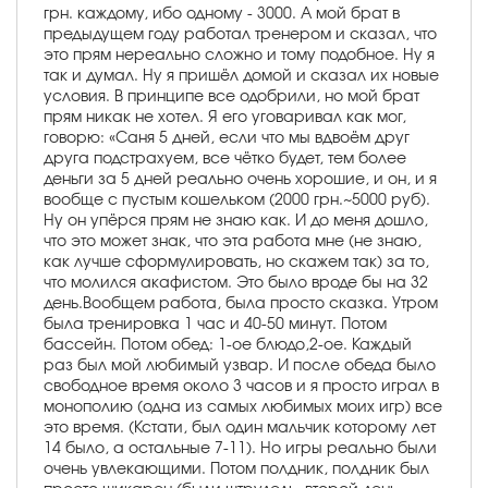
грн. каждому, ибо одному - 3000. А мой брат в
предыдущем году работал тренером и сказал, что
это прям нереально сложно и тому подобное. Ну я
так и думал. Ну я пришёл домой и сказал их новые
условия. В принципе все одобрили, но мой брат
прям никак не хотел. Я его уговаривал как мог,
говорю: «Саня 5 дней, если что мы вдвоём друг
друга подстрахуем, все чётко будет, тем более
деньги за 5 дней реально очень хорошие, и он, и я
вообще с пустым кошельком (2000 грн.~5000 руб).
Ну он упёрся прям не знаю как. И до меня дошло,
что это может знак, что эта работа мне (не знаю,
как лучше сформулировать, но скажем так) за то,
что молился акафистом. Это было вроде бы на 32
день.Вообщем работа, была просто сказка. Утром
была тренировка 1 час и 40-50 минут. Потом
бассейн. Потом обед: 1-ое блюдо,2-ое. Каждый
раз был мой любимый узвар. И после обеда было
свободное время около 3 часов и я просто играл в
монополию (одна из самых любимых моих игр) все
это время. (Кстати, был один мальчик которому лет
14 было, а остальные 7-11). Но игры реально были
очень увлекающими. Потом полдник, полдник был