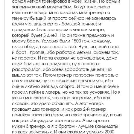
самая лёгкая тренировка в моей жизни. Но самый
запоминающий момент был. Когда тоже снова
именно в четверг мне позвонил мой тренер по
теннису бывший (я просто сейчас не занимаюсь
(если что, вид спорта - большой теннис) и
предложил быть тренером в летнем лагере,
который будет 5 дней. Но он также предложил и
моему брату. Условия были 1500 грн. каждому,
плюс обеды, плюс просто всё. Ну я - за, мой папа
и брат - против, ибо работа с детьми, скажем так,
не простая. И папа сказал не соглашаться, даже
если больше не предложат, ну я немного
расстроился, ибо хотел заработать деньги, но
вышло вот так. Потом тренер попросил поиграть с
его учеником, ну я с радостью согласился, ибо
очень люблю этот вид спорта. И там он меня очень
просил пойти в лагерь, но на тех же условиях. Но я
же не мог сказать, что папа запретил, ибо как
сказать, это долго объяснять. А этот лагерь
проводят два тренера, и как раз 2-й тренер
приехал также за город на свою тренировку, и они
как раз обсуждали этот вопрос. А им срочно
нужен 3 тренер, а я с братом - лучшие кандидаты
из всех возможных. И они сказали условия 2000