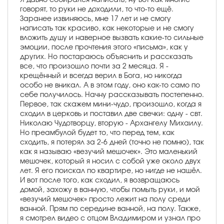
говорят, то руки не доходили, то что-то ещё.
Заранее извиняюсь, мне 17 лет и не смогу
написать так красиво, как некоторые и не смогу
вложить душу и наверное вызвать какие-то сильные
эмоции, после прочтения этого «письма», как у
других. Но постараюсь объяснить и рассказать
все, что произошло почти за 2 месяца. Я -
крещённый и всегда верил в Бога, но никогда
особо не вникал. А в этом году, оно как-то само по
себе получилось. Начну рассказывать постепенно.
Первое, так скажем мини-чудо, произошло, когда я
сходил в церковь и поставил две свечки: одну - свт.
Николаю Чудотворцу, вторую - Архангелу Михаилу.
Но преамбулой будет то, что перед тем, как
сходить, я потерял за 2-6 дней (точно не помню), так
как я называю «везучий мешочек». Это маленький
мешочек, который я носил с собой уже около двух
лет. Я его поискал по квартире, но нигде не нашёл.
И вот после того, как сходил, я возвращаюсь
домой, захожу в ванную, чтобы помыть руки, и мой
«везучий мешочек» просто лежит на полу среди
ванной. Прям по середине ванной, на полу. Также,
я смотрел видео с отцом Владимиром и узнал про